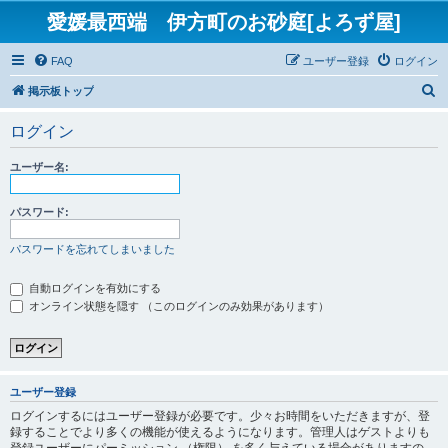
愛媛最西端 伊方町のお砂庭[よろず屋]
FAQ
ユーザー登録
ログイン
検
掲示板トップ
索
ログイン
ユーザー名:
パスワード:
パスワードを忘れてしまいました
自動ログインを有効にする
オンライン状態を隠す （このログインのみ効果があります）
ユーザー登録
ログインするにはユーザー登録が必要です。少々お時間をいただきますが、登
録することでより多くの機能が使えるようになります。管理人はゲストよりも
登録ユーザーにパーミッション （権限） を多く与えている場合がありますの