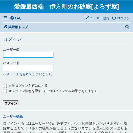
愛媛最西端 伊方町のお砂庭[よろず屋]
FAQ
ユーザー登録
ログイン
検
掲示板トップ
索
ログイン
ユーザー名:
パスワード:
パスワードを忘れてしまいました
自動ログインを有効にする
オンライン状態を隠す （このログインのみ効果があります）
ユーザー登録
ログインするにはユーザー登録が必要です。少々お時間をいただきますが、登
録することでより多くの機能が使えるようになります。管理人はゲストよりも
登録ユーザーにパーミッション （権限） を多く与えている場合がありますの