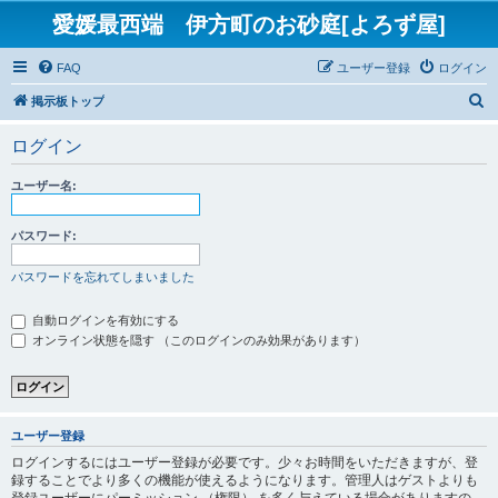
愛媛最西端 伊方町のお砂庭[よろず屋]
FAQ
ユーザー登録
ログイン
検
掲示板トップ
索
ログイン
ユーザー名:
パスワード:
パスワードを忘れてしまいました
自動ログインを有効にする
オンライン状態を隠す （このログインのみ効果があります）
ユーザー登録
ログインするにはユーザー登録が必要です。少々お時間をいただきますが、登
録することでより多くの機能が使えるようになります。管理人はゲストよりも
登録ユーザーにパーミッション （権限） を多く与えている場合がありますの