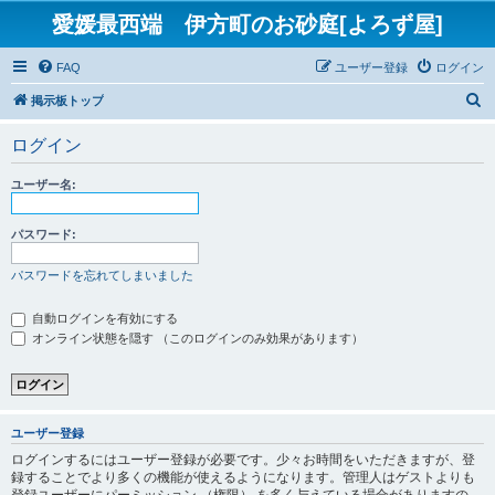
愛媛最西端 伊方町のお砂庭[よろず屋]
FAQ
ユーザー登録
ログイン
検
掲示板トップ
索
ログイン
ユーザー名:
パスワード:
パスワードを忘れてしまいました
自動ログインを有効にする
オンライン状態を隠す （このログインのみ効果があります）
ユーザー登録
ログインするにはユーザー登録が必要です。少々お時間をいただきますが、登
録することでより多くの機能が使えるようになります。管理人はゲストよりも
登録ユーザーにパーミッション （権限） を多く与えている場合がありますの