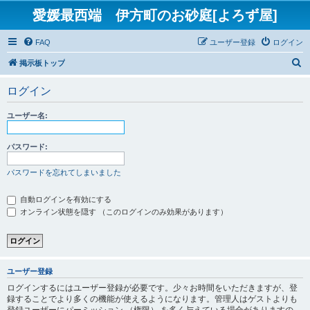
愛媛最西端 伊方町のお砂庭[よろず屋]
FAQ
ユーザー登録
ログイン
検
掲示板トップ
索
ログイン
ユーザー名:
パスワード:
パスワードを忘れてしまいました
自動ログインを有効にする
オンライン状態を隠す （このログインのみ効果があります）
ユーザー登録
ログインするにはユーザー登録が必要です。少々お時間をいただきますが、登
録することでより多くの機能が使えるようになります。管理人はゲストよりも
登録ユーザーにパーミッション （権限） を多く与えている場合がありますの