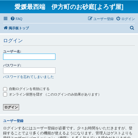
愛媛最西端 伊方町のお砂庭[よろず屋]
FAQ
ユーザー登録
ログイン
検
掲示板トップ
索
ログイン
ユーザー名:
パスワード:
パスワードを忘れてしまいました
自動ログインを有効にする
オンライン状態を隠す （このログインのみ効果があります）
ユーザー登録
ログインするにはユーザー登録が必要です。少々お時間をいただきますが、登
録することでより多くの機能が使えるようになります。管理人はゲストよりも
登録ユーザーにパーミッション （権限） を多く与えている場合がありますの