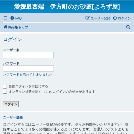
愛媛最西端 伊方町のお砂庭[よろず屋]
FAQ
ユーザー登録
ログイン
検
掲示板トップ
索
ログイン
ユーザー名:
パスワード:
パスワードを忘れてしまいました
自動ログインを有効にする
オンライン状態を隠す （このログインのみ効果があります）
ユーザー登録
ログインするにはユーザー登録が必要です。少々お時間をいただきますが、登
録することでより多くの機能が使えるようになります。管理人はゲストよりも
登録ユーザーにパーミッション （権限） を多く与えている場合がありますの