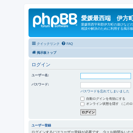
愛媛最西端 伊方町
愛媛県西宇和郡伊方町の遊びなどの
相談や解決のために利用する掲示板
クイックリンク
FAQ
掲示板トップ
ログイン
ユーザー名:
パスワード:
パスワードを忘れてしまいました
自動ログインを有効にする
オンライン状態を隠す （この
ユーザー登録
ログインするにはユーザー登録が必要です。少々お時間をいた