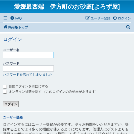
愛媛最西端 伊方町のお砂庭[よろず屋]
FAQ
ユーザー登録
ログイン
検
掲示板トップ
索
ログイン
ユーザー名:
パスワード:
パスワードを忘れてしまいました
自動ログインを有効にする
オンライン状態を隠す （このログインのみ効果があります）
ユーザー登録
ログインするにはユーザー登録が必要です。少々お時間をいただきますが、登
録することでより多くの機能が使えるようになります。管理人はゲストよりも
登録ユーザーにパーミッション （権限） を多く与えている場合がありますの