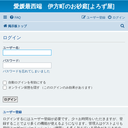
愛媛最西端 伊方町のお砂庭[よろず屋]
FAQ
ユーザー登録
ログイン
検
掲示板トップ
索
ログイン
ユーザー名:
パスワード:
パスワードを忘れてしまいました
自動ログインを有効にする
オンライン状態を隠す （このログインのみ効果があります）
ユーザー登録
ログインするにはユーザー登録が必要です。少々お時間をいただきますが、登
録することでより多くの機能が使えるようになります。管理人はゲストよりも
登録ユーザーにパーミッション （権限） を多く与えている場合がありますの