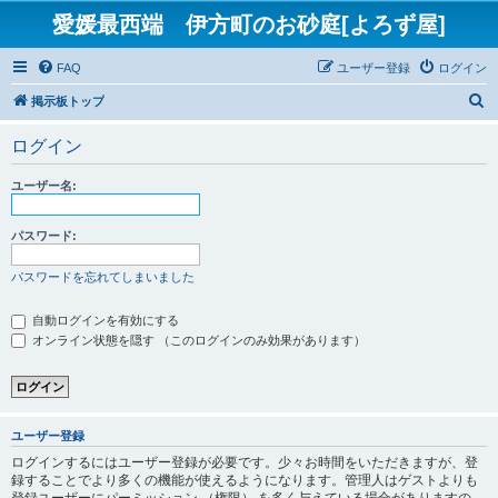
愛媛最西端 伊方町のお砂庭[よろず屋]
FAQ
ユーザー登録
ログイン
検
掲示板トップ
索
ログイン
ユーザー名:
パスワード:
パスワードを忘れてしまいました
自動ログインを有効にする
オンライン状態を隠す （このログインのみ効果があります）
ユーザー登録
ログインするにはユーザー登録が必要です。少々お時間をいただきますが、登
録することでより多くの機能が使えるようになります。管理人はゲストよりも
登録ユーザーにパーミッション （権限） を多く与えている場合がありますの