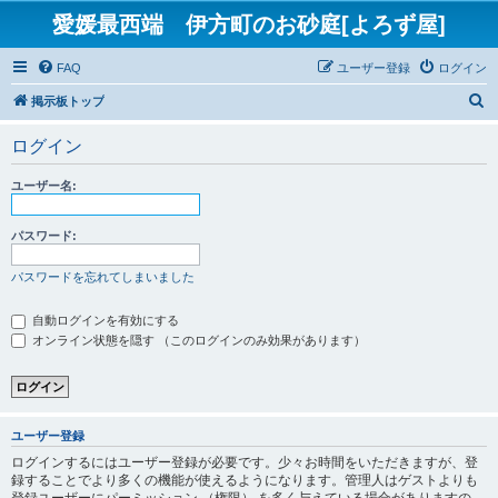
愛媛最西端 伊方町のお砂庭[よろず屋]
FAQ
ユーザー登録
ログイン
検
掲示板トップ
索
ログイン
ユーザー名:
パスワード:
パスワードを忘れてしまいました
自動ログインを有効にする
オンライン状態を隠す （このログインのみ効果があります）
ユーザー登録
ログインするにはユーザー登録が必要です。少々お時間をいただきますが、登
録することでより多くの機能が使えるようになります。管理人はゲストよりも
登録ユーザーにパーミッション （権限） を多く与えている場合がありますの