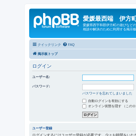
愛媛最西端 伊方町
愛媛県西宇和郡伊方町の遊びなどの
相談や解決のために利用する掲示板
クイックリンク
FAQ
掲示板トップ
ログイン
ユーザー名:
パスワード:
パスワードを忘れてしまいました
自動ログインを有効にする
オンライン状態を隠す （この
ユーザー登録
ログインするにはユーザー登録が必要です。少々お時間をいた