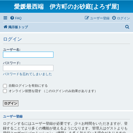
愛媛最西端 伊方町のお砂庭[よろず屋]
FAQ
ユーザー登録
ログイン
検
掲示板トップ
索
ログイン
ユーザー名:
パスワード:
パスワードを忘れてしまいました
自動ログインを有効にする
オンライン状態を隠す （このログインのみ効果があります）
ユーザー登録
ログインするにはユーザー登録が必要です。少々お時間をいただきますが、登
録することでより多くの機能が使えるようになります。管理人はゲストよりも
登録ユーザーにパーミッション （権限） を多く与えている場合がありますの