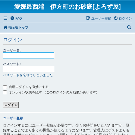
愛媛最西端 伊方町のお砂庭[よろず屋]
FAQ
ユーザー登録
ログイン
検
掲示板トップ
索
ログイン
ユーザー名:
パスワード:
パスワードを忘れてしまいました
自動ログインを有効にする
オンライン状態を隠す （このログインのみ効果があります）
ユーザー登録
ログインするにはユーザー登録が必要です。少々お時間をいただきますが、登
録することでより多くの機能が使えるようになります。管理人はゲストよりも
登録ユーザーにパーミッション （権限） を多く与えている場合がありますの