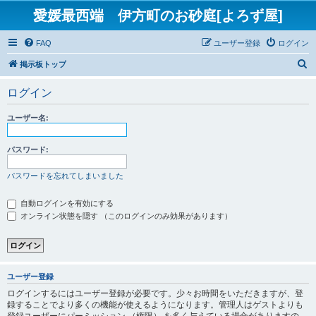
愛媛最西端 伊方町のお砂庭[よろず屋]
FAQ
ユーザー登録
ログイン
検
掲示板トップ
索
ログイン
ユーザー名:
パスワード:
パスワードを忘れてしまいました
自動ログインを有効にする
オンライン状態を隠す （このログインのみ効果があります）
ユーザー登録
ログインするにはユーザー登録が必要です。少々お時間をいただきますが、登
録することでより多くの機能が使えるようになります。管理人はゲストよりも
登録ユーザーにパーミッション （権限） を多く与えている場合がありますの