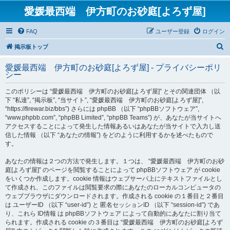
愛媛最西端 伊方町のお砂庭[よろず屋]
FAQ
ユーザー登録
ログイン
検
掲示板トップ
索
愛媛最西端 伊方町のお砂庭[よろず屋] - プライバシーポリ
シー
このポリシーは “愛媛最西端 伊方町のお砂庭[よろず屋]” とその関連団体 （以
下 “私達”, “掲示板”, “当サイト”, “愛媛最西端 伊方町のお砂庭[よろず屋]”,
“https://firewar.biz/bbs”) さらには phpBB （以下 “phpBBソフトウェア”,
“www.phpbb.com”, “phpBB Limited”, “phpBB Teams”) が、あなたが当サイトへ
アクセスすることによって発生した情報あるいはあなたが当サイトで入力し送
信した情報 （以下 “あなたの情報”) をどのように利用するかを述べたもので
す。
あなたの情報は２つの方法で発生します。１つは、 “愛媛最西端 伊方町のお砂
庭[よろず屋]” のページを閲覧することによって phpBBソフトウェア が cookie
をいくつか作成します。cookie 情報はウェブサーバ上にテキストファイルとし
て作成され、このファイルは閲覧要求の際にあなたのローカルコンピュータの
ウェブブラウザにダウンロードされます。作成される cookie の１番目と２番目
は ユーザーID （以下 “user-id”) と 匿名セッションID （以下 “session-id”) であ
り、これら ID情報 は phpBBソフトウェア によって自動的にあなたに割り当て
られます。作成される cookie の３番目は “愛媛最西端 伊方町のお砂庭[よろず