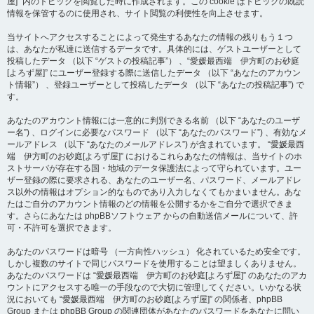
屋]” 内のトピックを閲覧した時に作成されます。この cookie はトピックの既読
情報を保管するのに使用され、サイト閲覧の利便性を向上させます。
当サイトへアクセスすることによって発生するあなたの情報の残りもう１つ
は、あなたが私達に送信するデータです。具体的には、ゲストユーザーとして
投稿したデータ （以下 “ゲストの投稿記事”） 、“愛媛最西端 伊方町のお砂庭
[よろず屋]” にユーザー登録する際に送信したデータ （以下 “あなたのアカウン
ト情報”） 、登録ユーザーとして投稿したデータ （以下 “あなたの投稿記事”) で
す。
あなたのアカウント情報には一意的に判別できる名前 （以下 “あなたのユーザ
ー名”) 、ログインに必要なパスワード （以下 “あなたのパスワード”) 、有効なメ
ールアドレス （以下 “あなたのメールアドレス”) が含まれています。 “愛媛最西
端 伊方町のお砂庭[よろず屋]” におけるこれらあなたの情報は、当サイトのホ
ストサーバが存在する国・地域のデータ保護法によって守られています。ユー
ザー登録の際に要求される、あなたのユーザー名、パスワード、メールアドレ
ス以外の情報はオプション的なものであり入力しなくてもかまいません。あな
たはご自分のアカウント情報のどの情報を公開するかをご自分で選択できま
す。さらにあなたは phpBBソフトウェア からの自動送信メールについて、許
可・不許可を選択できます。
あなたのパスワードは暗号 （一方向性ハッシュ） 化されているため安全です。
しかし複数のサイトで同じパスワードを使用することは望ましくありません。
あなたのパスワードは “愛媛最西端 伊方町のお砂庭[よろず屋]” のあなたのアカ
ウントにアクセスする唯一の手段なので大切に管理してください。いかなる状
況においても “愛媛最西端 伊方町のお砂庭[よろず屋]” の関係者、phpBB
Group または phpBB Group の関連団体があなたのパスワードをあなたに問い