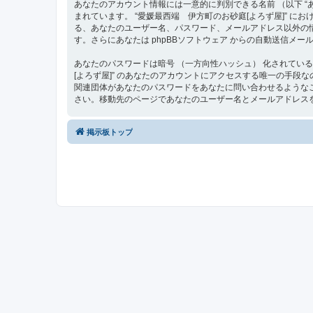
あなたのアカウント情報には一意的に判別できる名前 （以下 “あな
まれています。 “愛媛最西端 伊方町のお砂庭[よろず屋]”
る、あなたのユーザー名、パスワード、メールアドレス以外の
す。さらにあなたは phpBBソフトウェア からの自動送信メ
あなたのパスワードは暗号 （一方向性ハッシュ） 化されてい
[よろず屋]” のあなたのアカウントにアクセスする唯一の手段なので大
関連団体があなたのパスワードをあなたに問い合わせるようなこ
さい。移動先のページであなたのユーザー名とメールアドレスを
掲示板トップ