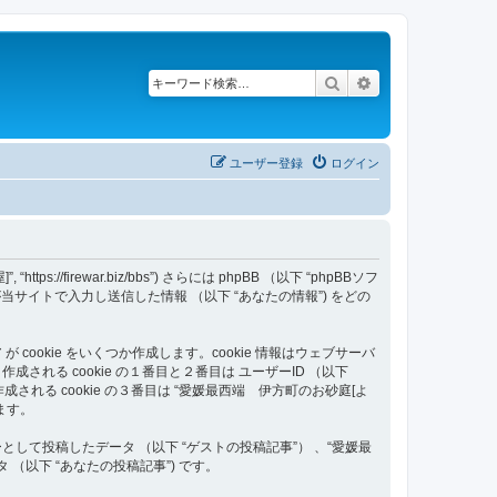
検索
詳細検索
ユーザー登録
ログイン
/firewar.biz/bbs”) さらには phpBB （以下 “phpBBソフ
いはあなたが当サイトで入力し送信した情報 （以下 “あなたの情報”) をどの
ookie をいくつか作成します。cookie 情報はウェブサーバ
る cookie の１番目と２番目は ユーザーID （以下
す。作成される cookie の３番目は “愛媛最西端 伊方町のお砂庭[よ
ます。
て投稿したデータ （以下 “ゲストの投稿記事”） 、“愛媛最
（以下 “あなたの投稿記事”) です。