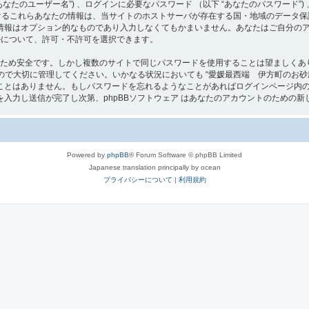
たのユーザー名”) 、ログインに必要なパスワード （以下 “あなたのパスワード”) 
 におけるこれらあなたの情報は、当サイトのホストサーバが存在する国・地域のデー
情報はオプション的なものであり入力しなくてもかまいません。あなたはご自分の
ールについて、許可・不許可を選択できます。
るため安全です。しかし複数のサイトで同じパスワードを使用することは望ましくあ
切に管理してください。いかなる状況においても “愛媛最西端 伊方町のお砂庭[よろず屋]” 
とはありません。もしパスワードを忘れるようなことがあればログインページ内の 
入力し送信が完了し次第、phpBBソフトウェア はあなたのアカウントのための新
Powered by
phpBB
® Forum Software © phpBB Limited
Japanese translation principally by ocean
プライバシーについて
|
利用規約