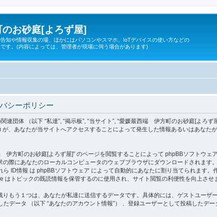
のお砂庭[よろず屋]
告知や情報収集の場、ほかにはパソコンやスマホ、IoTデバイスの使い方などの
です。(内容によっては、管理者が現場に伺う場合があります)
イバシーポリシー
 “私達”, “掲示板”, “当サイト”, “愛媛最西端 伊方町のお砂庭[よろず屋]”, “https:/
”, “phpBB Teams”) が、あなたが当サイトへアクセスすることによって発生した情報ある
町のお砂庭[よろず屋]” のページを閲覧することによって phpBBソフトウェア が c
際にあなたのローカルコンピュータのウェブブラウザにダウンロードされます。作成され
d”) であり、これら ID情報 は phpBBソフトウェア によって自動的にあなたに割り当てられま
okie はトピックの既読情報を保管するのに使用され、サイト閲覧の利便性を向上させ
りもう１つは、あなたが私達に送信するデータです。具体的には、ゲストユーザーとし
たデータ （以下 “あなたのアカウント情報”） 、登録ユーザーとして投稿したデータ 