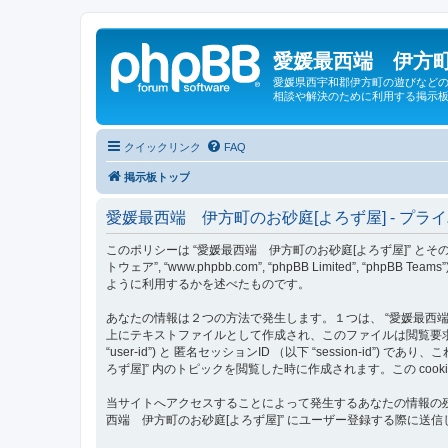
愛媛最西端 伊方町
愛媛県西宇和郡伊方町の遊びなどの
相談や解決のために利用する掲示板
クイックリンク
FAQ
掲示板トップ
愛媛最西端 伊方町のお砂庭[よろず屋] - プラ
このポリシーは “愛媛最西端 伊方町のお砂庭[よろず屋]” とその関連団体 （以下
トウェア”, “www.phpbb.com”, “phpBB Limited
ように利用するかを述べたものです。
あなたの情報は２つの方法で発生します。１つは、 “愛媛最西端 伊方
上にテキストファイルとして作成され、このファイルは閲覧要求の
“user-id”) と 匿名セッションID （以下 “session-i
ろず屋]” 内のトピックを閲覧した時に作成されます。この co
当サイトへアクセスすることによって発生するあなたの情報の残
西端 伊方町のお砂庭[よろず屋]” にユーザー登録する際に送信し