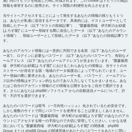
屋]” 内のトピックを閲覧した時に作成されます。この cookie はトピックの既読
情報を保管するのに使用され、サイト閲覧の利便性を向上させます。
当サイトへアクセスすることによって発生するあなたの情報の残りもう１つ
は、あなたが私達に送信するデータです。具体的には、ゲストユーザーとして
投稿したデータ （以下 “ゲストの投稿記事”） 、“愛媛最西端 伊方町のお砂庭
[よろず屋]” にユーザー登録する際に送信したデータ （以下 “あなたのアカウン
ト情報”） 、登録ユーザーとして投稿したデータ （以下 “あなたの投稿記事”) で
す。
あなたのアカウント情報には一意的に判別できる名前 （以下 “あなたのユーザ
ー名”) 、ログインに必要なパスワード （以下 “あなたのパスワード”) 、有効なメ
ールアドレス （以下 “あなたのメールアドレス”) が含まれています。 “愛媛最西
端 伊方町のお砂庭[よろず屋]” におけるこれらあなたの情報は、当サイトのホ
ストサーバが存在する国・地域のデータ保護法によって守られています。ユー
ザー登録の際に要求される、あなたのユーザー名、パスワード、メールアドレ
ス以外の情報はオプション的なものであり入力しなくてもかまいません。あな
たはご自分のアカウント情報のどの情報を公開するかをご自分で選択できま
す。さらにあなたは phpBBソフトウェア からの自動送信メールについて、許
可・不許可を選択できます。
あなたのパスワードは暗号 （一方向性ハッシュ） 化されているため安全です。
しかし複数のサイトで同じパスワードを使用することは望ましくありません。
あなたのパスワードは “愛媛最西端 伊方町のお砂庭[よろず屋]” のあなたのアカ
ウントにアクセスする唯一の手段なので大切に管理してください。いかなる状
況においても “愛媛最西端 伊方町のお砂庭[よろず屋]” の関係者、phpBB
Group または phpBB Group の関連団体があなたのパスワードをあなたに問い