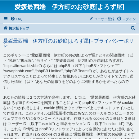
愛媛最西端 伊方町のお砂庭[よろず屋]
FAQ
ユーザー登録
ログイン
検
掲示板トップ
索
愛媛最西端 伊方町のお砂庭[よろず屋] - プライバシーポリ
シー
このポリシーは “愛媛最西端 伊方町のお砂庭[よろず屋]” とその関連団体 （以
下 “私達”, “掲示板”, “当サイト”, “愛媛最西端 伊方町のお砂庭[よろず屋]”,
“https://firewar.biz/bbs”) さらには phpBB （以下 “phpBBソフトウェア”,
“www.phpbb.com”, “phpBB Limited”, “phpBB Teams”) が、あなたが当サイトへ
アクセスすることによって発生した情報あるいはあなたが当サイトで入力し送
信した情報 （以下 “あなたの情報”) をどのように利用するかを述べたもので
す。
あなたの情報は２つの方法で発生します。１つは、 “愛媛最西端 伊方町のお砂
庭[よろず屋]” のページを閲覧することによって phpBBソフトウェア が cookie
をいくつか作成します。cookie 情報はウェブサーバ上にテキストファイルとし
て作成され、このファイルは閲覧要求の際にあなたのローカルコンピュータの
ウェブブラウザにダウンロードされます。作成される cookie の１番目と２番目
は ユーザーID （以下 “user-id”) と 匿名セッションID （以下 “session-id”) であ
り、これら ID情報 は phpBBソフトウェア によって自動的にあなたに割り当て
られます。作成される cookie の３番目は “愛媛最西端 伊方町のお砂庭[よろず