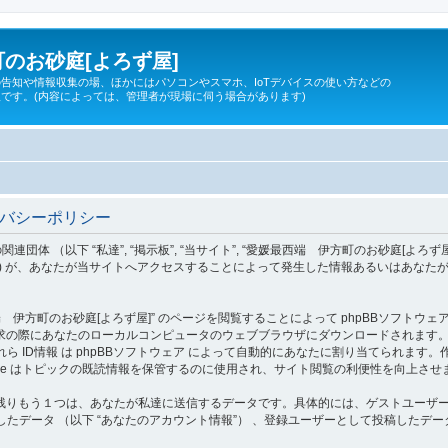
のお砂庭[よろず屋]
告知や情報収集の場、ほかにはパソコンやスマホ、IoTデバイスの使い方などの
です。(内容によっては、管理者が現場に伺う場合があります)
イバシーポリシー
 “私達”, “掲示板”, “当サイト”, “愛媛最西端 伊方町のお砂庭[よろず屋]”, “https:/
”, “phpBB Teams”) が、あなたが当サイトへアクセスすることによって発生した情報ある
町のお砂庭[よろず屋]” のページを閲覧することによって phpBBソフトウェア が c
際にあなたのローカルコンピュータのウェブブラウザにダウンロードされます。作成され
d”) であり、これら ID情報 は phpBBソフトウェア によって自動的にあなたに割り当てられま
okie はトピックの既読情報を保管するのに使用され、サイト閲覧の利便性を向上させ
りもう１つは、あなたが私達に送信するデータです。具体的には、ゲストユーザーとし
たデータ （以下 “あなたのアカウント情報”） 、登録ユーザーとして投稿したデータ 