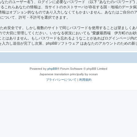
たのユーザー名”) 、ログインに必要なパスワード （以下 “あなたのパスワード”) 
 におけるこれらあなたの情報は、当サイトのホストサーバが存在する国・地域のデー
情報はオプション的なものであり入力しなくてもかまいません。あなたはご自分の
ールについて、許可・不許可を選択できます。
るため安全です。しかし複数のサイトで同じパスワードを使用することは望ましくあ
切に管理してください。いかなる状況においても “愛媛最西端 伊方町のお砂庭[よろず屋]” 
とはありません。もしパスワードを忘れるようなことがあればログインページ内の 
入力し送信が完了し次第、phpBBソフトウェア はあなたのアカウントのための新
Powered by
phpBB
® Forum Software © phpBB Limited
Japanese translation principally by ocean
プライバシーについて
|
利用規約