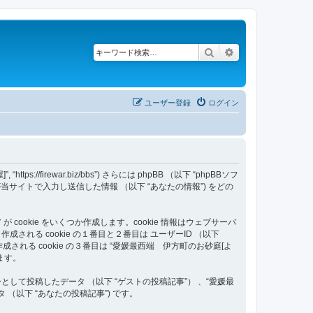
検索
詳細検索
ユーザー登録
ログイン
/firewar.biz/bbs”) さらには phpBB （以下 “phpBBソフ
いはあなたが当サイトで入力し送信した情報 （以下 “あなたの情報”) をどの
ookie をいくつか作成します。cookie 情報はウェブサーバ
る cookie の１番目と２番目は ユーザーID （以下
す。作成される cookie の３番目は “愛媛最西端 伊方町のお砂庭[よ
ます。
て投稿したデータ （以下 “ゲストの投稿記事”） 、“愛媛最
（以下 “あなたの投稿記事”) です。