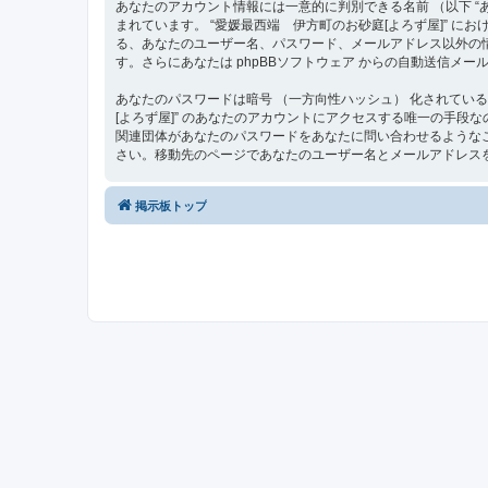
あなたのアカウント情報には一意的に判別できる名前 （以下 “あな
まれています。 “愛媛最西端 伊方町のお砂庭[よろず屋]”
る、あなたのユーザー名、パスワード、メールアドレス以外の
す。さらにあなたは phpBBソフトウェア からの自動送信メ
あなたのパスワードは暗号 （一方向性ハッシュ） 化されてい
[よろず屋]” のあなたのアカウントにアクセスする唯一の手段なので大
関連団体があなたのパスワードをあなたに問い合わせるようなこ
さい。移動先のページであなたのユーザー名とメールアドレスを
掲示板トップ