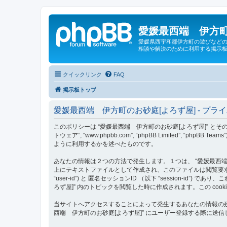
愛媛最西端 伊方町
愛媛県西宇和郡伊方町の遊びなどの
相談や解決のために利用する掲示板
クイックリンク
FAQ
掲示板トップ
愛媛最西端 伊方町のお砂庭[よろず屋] - プラ
このポリシーは “愛媛最西端 伊方町のお砂庭[よろず屋]” とその関連団体 （以下
トウェア”, “www.phpbb.com”, “phpBB Limited
ように利用するかを述べたものです。
あなたの情報は２つの方法で発生します。１つは、 “愛媛最西端 伊方
上にテキストファイルとして作成され、このファイルは閲覧要求の
“user-id”) と 匿名セッションID （以下 “session-i
ろず屋]” 内のトピックを閲覧した時に作成されます。この co
当サイトへアクセスすることによって発生するあなたの情報の残
西端 伊方町のお砂庭[よろず屋]” にユーザー登録する際に送信し