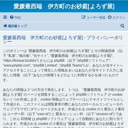
愛媛最西端 伊方町のお砂庭[よろず屋]
FAQ
ユーザー登録
ログイン
検
掲示板トップ
索
愛媛最西端 伊方町のお砂庭[よろず屋] - プライバシーポリ
シー
このポリシーは “愛媛最西端 伊方町のお砂庭[よろず屋]” とその関連団体 （以
下 “私達”, “掲示板”, “当サイト”, “愛媛最西端 伊方町のお砂庭[よろず屋]”,
“https://firewar.biz/bbs”) さらには phpBB （以下 “phpBBソフトウェア”,
“www.phpbb.com”, “phpBB Limited”, “phpBB Teams”) が、あなたが当サイトへ
アクセスすることによって発生した情報あるいはあなたが当サイトで入力し送
信した情報 （以下 “あなたの情報”) をどのように利用するかを述べたもので
す。
あなたの情報は２つの方法で発生します。１つは、 “愛媛最西端 伊方町のお砂
庭[よろず屋]” のページを閲覧することによって phpBBソフトウェア が cookie
をいくつか作成します。cookie 情報はウェブサーバ上にテキストファイルとし
て作成され、このファイルは閲覧要求の際にあなたのローカルコンピュータの
ウェブブラウザにダウンロードされます。作成される cookie の１番目と２番目
は ユーザーID （以下 “user-id”) と 匿名セッションID （以下 “session-id”) であ
り、これら ID情報 は phpBBソフトウェア によって自動的にあなたに割り当て
られます。作成される cookie の３番目は “愛媛最西端 伊方町のお砂庭[よろず