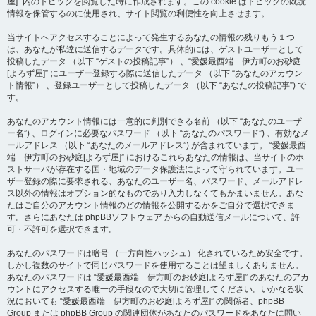
屋]” 内のトピックを閲覧した時に作成されます。この cookie はトピックの既読
情報を保管するのに使用され、サイト閲覧の利便性を向上させます。
当サイトへアクセスすることによって発生するあなたの情報の残りもう１つ
は、あなたが私達に送信するデータです。具体的には、ゲストユーザーとして
投稿したデータ （以下 “ゲストの投稿記事”） 、“愛媛最西端 伊方町のお砂庭
[よろず屋]” にユーザー登録する際に送信したデータ （以下 “あなたのアカウン
ト情報”） 、登録ユーザーとして投稿したデータ （以下 “あなたの投稿記事”) で
す。
あなたのアカウント情報には一意的に判別できる名前 （以下 “あなたのユーザ
ー名”) 、ログインに必要なパスワード （以下 “あなたのパスワード”) 、有効なメ
ールアドレス （以下 “あなたのメールアドレス”) が含まれています。 “愛媛最西
端 伊方町のお砂庭[よろず屋]” におけるこれらあなたの情報は、当サイトのホ
ストサーバが存在する国・地域のデータ保護法によって守られています。ユー
ザー登録の際に要求される、あなたのユーザー名、パスワード、メールアドレ
ス以外の情報はオプション的なものであり入力しなくてもかまいません。あな
たはご自分のアカウント情報のどの情報を公開するかをご自分で選択できま
す。さらにあなたは phpBBソフトウェア からの自動送信メールについて、許
可・不許可を選択できます。
あなたのパスワードは暗号 （一方向性ハッシュ） 化されているため安全です。
しかし複数のサイトで同じパスワードを使用することは望ましくありません。
あなたのパスワードは “愛媛最西端 伊方町のお砂庭[よろず屋]” のあなたのアカ
ウントにアクセスする唯一の手段なので大切に管理してください。いかなる状
況においても “愛媛最西端 伊方町のお砂庭[よろず屋]” の関係者、phpBB
Group または phpBB Group の関連団体があなたのパスワードをあなたに問い