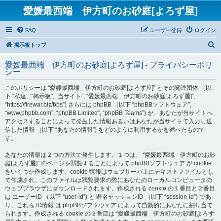
愛媛最西端 伊方町のお砂庭[よろず屋]
FAQ
ユーザー登録
ログイン
検
掲示板トップ
索
愛媛最西端 伊方町のお砂庭[よろず屋] - プライバシーポリ
シー
このポリシーは “愛媛最西端 伊方町のお砂庭[よろず屋]” とその関連団体 （以
下 “私達”, “掲示板”, “当サイト”, “愛媛最西端 伊方町のお砂庭[よろず屋]”,
“https://firewar.biz/bbs”) さらには phpBB （以下 “phpBBソフトウェア”,
“www.phpbb.com”, “phpBB Limited”, “phpBB Teams”) が、あなたが当サイトへ
アクセスすることによって発生した情報あるいはあなたが当サイトで入力し送
信した情報 （以下 “あなたの情報”) をどのように利用するかを述べたもので
す。
あなたの情報は２つの方法で発生します。１つは、 “愛媛最西端 伊方町のお砂
庭[よろず屋]” のページを閲覧することによって phpBBソフトウェア が cookie
をいくつか作成します。cookie 情報はウェブサーバ上にテキストファイルとし
て作成され、このファイルは閲覧要求の際にあなたのローカルコンピュータの
ウェブブラウザにダウンロードされます。作成される cookie の１番目と２番目
は ユーザーID （以下 “user-id”) と 匿名セッションID （以下 “session-id”) であ
り、これら ID情報 は phpBBソフトウェア によって自動的にあなたに割り当て
られます。作成される cookie の３番目は “愛媛最西端 伊方町のお砂庭[よろず