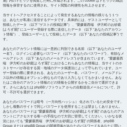
屋]” 内のトピックを閲覧した時に作成されます。この cookie はトピックの既読
情報を保管するのに使用され、サイト閲覧の利便性を向上させます。
当サイトへアクセスすることによって発生するあなたの情報の残りもう１つ
は、あなたが私達に送信するデータです。具体的には、ゲストユーザーとして
投稿したデータ （以下 “ゲストの投稿記事”） 、“愛媛最西端 伊方町のお砂庭
[よろず屋]” にユーザー登録する際に送信したデータ （以下 “あなたのアカウン
ト情報”） 、登録ユーザーとして投稿したデータ （以下 “あなたの投稿記事”) で
す。
あなたのアカウント情報には一意的に判別できる名前 （以下 “あなたのユーザ
ー名”) 、ログインに必要なパスワード （以下 “あなたのパスワード”) 、有効なメ
ールアドレス （以下 “あなたのメールアドレス”) が含まれています。 “愛媛最西
端 伊方町のお砂庭[よろず屋]” におけるこれらあなたの情報は、当サイトのホ
ストサーバが存在する国・地域のデータ保護法によって守られています。ユー
ザー登録の際に要求される、あなたのユーザー名、パスワード、メールアドレ
ス以外の情報はオプション的なものであり入力しなくてもかまいません。あな
たはご自分のアカウント情報のどの情報を公開するかをご自分で選択できま
す。さらにあなたは phpBBソフトウェア からの自動送信メールについて、許
可・不許可を選択できます。
あなたのパスワードは暗号 （一方向性ハッシュ） 化されているため安全です。
しかし複数のサイトで同じパスワードを使用することは望ましくありません。
あなたのパスワードは “愛媛最西端 伊方町のお砂庭[よろず屋]” のあなたのアカ
ウントにアクセスする唯一の手段なので大切に管理してください。いかなる状
況においても “愛媛最西端 伊方町のお砂庭[よろず屋]” の関係者、phpBB
Group または phpBB Group の関連団体があなたのパスワードをあなたに問い