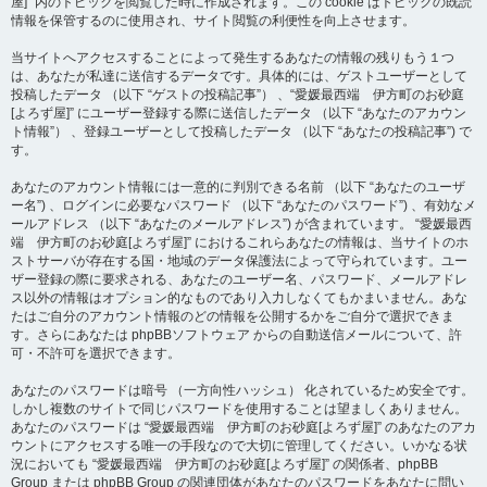
屋]” 内のトピックを閲覧した時に作成されます。この cookie はトピックの既読
情報を保管するのに使用され、サイト閲覧の利便性を向上させます。
当サイトへアクセスすることによって発生するあなたの情報の残りもう１つ
は、あなたが私達に送信するデータです。具体的には、ゲストユーザーとして
投稿したデータ （以下 “ゲストの投稿記事”） 、“愛媛最西端 伊方町のお砂庭
[よろず屋]” にユーザー登録する際に送信したデータ （以下 “あなたのアカウン
ト情報”） 、登録ユーザーとして投稿したデータ （以下 “あなたの投稿記事”) で
す。
あなたのアカウント情報には一意的に判別できる名前 （以下 “あなたのユーザ
ー名”) 、ログインに必要なパスワード （以下 “あなたのパスワード”) 、有効なメ
ールアドレス （以下 “あなたのメールアドレス”) が含まれています。 “愛媛最西
端 伊方町のお砂庭[よろず屋]” におけるこれらあなたの情報は、当サイトのホ
ストサーバが存在する国・地域のデータ保護法によって守られています。ユー
ザー登録の際に要求される、あなたのユーザー名、パスワード、メールアドレ
ス以外の情報はオプション的なものであり入力しなくてもかまいません。あな
たはご自分のアカウント情報のどの情報を公開するかをご自分で選択できま
す。さらにあなたは phpBBソフトウェア からの自動送信メールについて、許
可・不許可を選択できます。
あなたのパスワードは暗号 （一方向性ハッシュ） 化されているため安全です。
しかし複数のサイトで同じパスワードを使用することは望ましくありません。
あなたのパスワードは “愛媛最西端 伊方町のお砂庭[よろず屋]” のあなたのアカ
ウントにアクセスする唯一の手段なので大切に管理してください。いかなる状
況においても “愛媛最西端 伊方町のお砂庭[よろず屋]” の関係者、phpBB
Group または phpBB Group の関連団体があなたのパスワードをあなたに問い