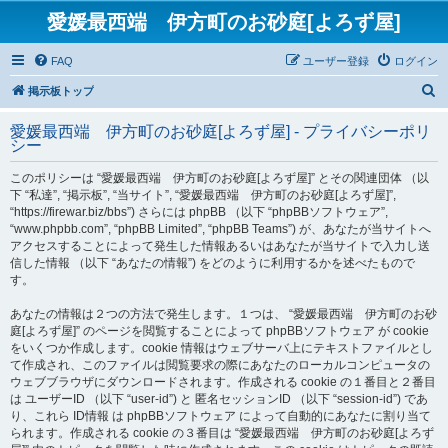
愛媛最西端 伊方町のお砂庭[よろず屋]
FAQ
ユーザー登録
ログイン
検
掲示板トップ
索
愛媛最西端 伊方町のお砂庭[よろず屋] - プライバシーポリ
シー
このポリシーは “愛媛最西端 伊方町のお砂庭[よろず屋]” とその関連団体 （以
下 “私達”, “掲示板”, “当サイト”, “愛媛最西端 伊方町のお砂庭[よろず屋]”,
“https://firewar.biz/bbs”) さらには phpBB （以下 “phpBBソフトウェア”,
“www.phpbb.com”, “phpBB Limited”, “phpBB Teams”) が、あなたが当サイトへ
アクセスすることによって発生した情報あるいはあなたが当サイトで入力し送
信した情報 （以下 “あなたの情報”) をどのように利用するかを述べたもので
す。
あなたの情報は２つの方法で発生します。１つは、 “愛媛最西端 伊方町のお砂
庭[よろず屋]” のページを閲覧することによって phpBBソフトウェア が cookie
をいくつか作成します。cookie 情報はウェブサーバ上にテキストファイルとし
て作成され、このファイルは閲覧要求の際にあなたのローカルコンピュータの
ウェブブラウザにダウンロードされます。作成される cookie の１番目と２番目
は ユーザーID （以下 “user-id”) と 匿名セッションID （以下 “session-id”) であ
り、これら ID情報 は phpBBソフトウェア によって自動的にあなたに割り当て
られます。作成される cookie の３番目は “愛媛最西端 伊方町のお砂庭[よろず