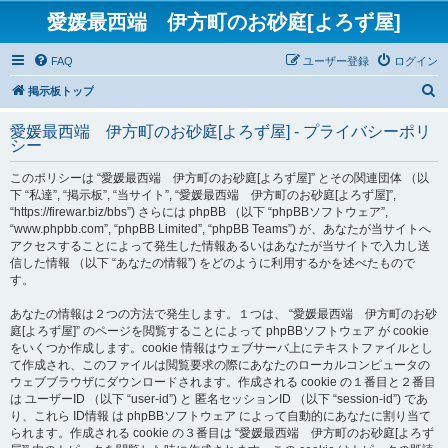
愛媛最西端 伊方町のお砂庭[よろず屋]
FAQ
ユーザー登録
ログイン
検
掲示板トップ
索
愛媛最西端 伊方町のお砂庭[よろず屋] - プライバシーポリ
シー
このポリシーは “愛媛最西端 伊方町のお砂庭[よろず屋]” とその関連団体 （以
下 “私達”, “掲示板”, “当サイト”, “愛媛最西端 伊方町のお砂庭[よろず屋]”,
“https://firewar.biz/bbs”) さらには phpBB （以下 “phpBBソフトウェア”,
“www.phpbb.com”, “phpBB Limited”, “phpBB Teams”) が、あなたが当サイトへ
アクセスすることによって発生した情報あるいはあなたが当サイトで入力し送
信した情報 （以下 “あなたの情報”) をどのように利用するかを述べたもので
す。
あなたの情報は２つの方法で発生します。１つは、 “愛媛最西端 伊方町のお砂
庭[よろず屋]” のページを閲覧することによって phpBBソフトウェア が cookie
をいくつか作成します。cookie 情報はウェブサーバ上にテキストファイルとし
て作成され、このファイルは閲覧要求の際にあなたのローカルコンピュータの
ウェブブラウザにダウンロードされます。作成される cookie の１番目と２番目
は ユーザーID （以下 “user-id”) と 匿名セッションID （以下 “session-id”) であ
り、これら ID情報 は phpBBソフトウェア によって自動的にあなたに割り当て
られます。作成される cookie の３番目は “愛媛最西端 伊方町のお砂庭[よろず