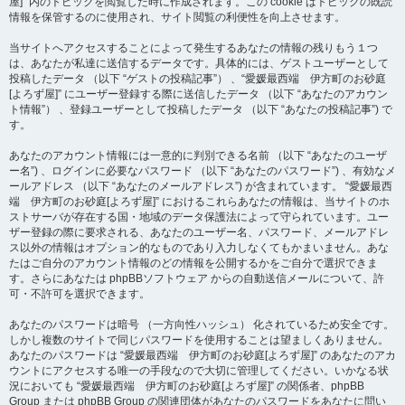
屋]” 内のトピックを閲覧した時に作成されます。この cookie はトピックの既読
情報を保管するのに使用され、サイト閲覧の利便性を向上させます。
当サイトへアクセスすることによって発生するあなたの情報の残りもう１つ
は、あなたが私達に送信するデータです。具体的には、ゲストユーザーとして
投稿したデータ （以下 “ゲストの投稿記事”） 、“愛媛最西端 伊方町のお砂庭
[よろず屋]” にユーザー登録する際に送信したデータ （以下 “あなたのアカウン
ト情報”） 、登録ユーザーとして投稿したデータ （以下 “あなたの投稿記事”) で
す。
あなたのアカウント情報には一意的に判別できる名前 （以下 “あなたのユーザ
ー名”) 、ログインに必要なパスワード （以下 “あなたのパスワード”) 、有効なメ
ールアドレス （以下 “あなたのメールアドレス”) が含まれています。 “愛媛最西
端 伊方町のお砂庭[よろず屋]” におけるこれらあなたの情報は、当サイトのホ
ストサーバが存在する国・地域のデータ保護法によって守られています。ユー
ザー登録の際に要求される、あなたのユーザー名、パスワード、メールアドレ
ス以外の情報はオプション的なものであり入力しなくてもかまいません。あな
たはご自分のアカウント情報のどの情報を公開するかをご自分で選択できま
す。さらにあなたは phpBBソフトウェア からの自動送信メールについて、許
可・不許可を選択できます。
あなたのパスワードは暗号 （一方向性ハッシュ） 化されているため安全です。
しかし複数のサイトで同じパスワードを使用することは望ましくありません。
あなたのパスワードは “愛媛最西端 伊方町のお砂庭[よろず屋]” のあなたのアカ
ウントにアクセスする唯一の手段なので大切に管理してください。いかなる状
況においても “愛媛最西端 伊方町のお砂庭[よろず屋]” の関係者、phpBB
Group または phpBB Group の関連団体があなたのパスワードをあなたに問い