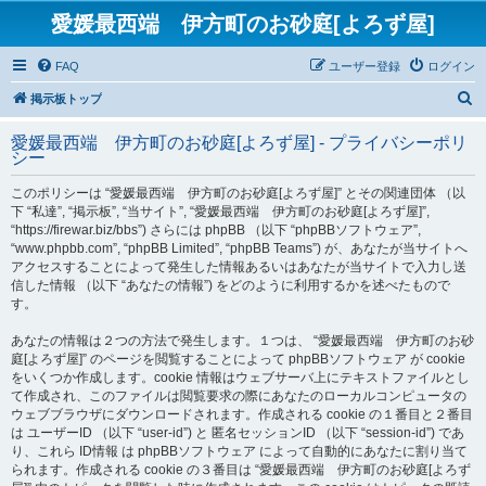
愛媛最西端 伊方町のお砂庭[よろず屋]
FAQ
ユーザー登録
ログイン
検
掲示板トップ
索
愛媛最西端 伊方町のお砂庭[よろず屋] - プライバシーポリ
シー
このポリシーは “愛媛最西端 伊方町のお砂庭[よろず屋]” とその関連団体 （以
下 “私達”, “掲示板”, “当サイト”, “愛媛最西端 伊方町のお砂庭[よろず屋]”,
“https://firewar.biz/bbs”) さらには phpBB （以下 “phpBBソフトウェア”,
“www.phpbb.com”, “phpBB Limited”, “phpBB Teams”) が、あなたが当サイトへ
アクセスすることによって発生した情報あるいはあなたが当サイトで入力し送
信した情報 （以下 “あなたの情報”) をどのように利用するかを述べたもので
す。
あなたの情報は２つの方法で発生します。１つは、 “愛媛最西端 伊方町のお砂
庭[よろず屋]” のページを閲覧することによって phpBBソフトウェア が cookie
をいくつか作成します。cookie 情報はウェブサーバ上にテキストファイルとし
て作成され、このファイルは閲覧要求の際にあなたのローカルコンピュータの
ウェブブラウザにダウンロードされます。作成される cookie の１番目と２番目
は ユーザーID （以下 “user-id”) と 匿名セッションID （以下 “session-id”) であ
り、これら ID情報 は phpBBソフトウェア によって自動的にあなたに割り当て
られます。作成される cookie の３番目は “愛媛最西端 伊方町のお砂庭[よろず