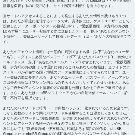
屋]” 内のトピックを閲覧した時に作成されます。この cookie はトピックの既読
情報を保管するのに使用され、サイト閲覧の利便性を向上させます。
当サイトへアクセスすることによって発生するあなたの情報の残りもう１つ
は、あなたが私達に送信するデータです。具体的には、ゲストユーザーとして
投稿したデータ （以下 “ゲストの投稿記事”） 、“愛媛最西端 伊方町のお砂庭
[よろず屋]” にユーザー登録する際に送信したデータ （以下 “あなたのアカウン
ト情報”） 、登録ユーザーとして投稿したデータ （以下 “あなたの投稿記事”) で
す。
あなたのアカウント情報には一意的に判別できる名前 （以下 “あなたのユーザ
ー名”) 、ログインに必要なパスワード （以下 “あなたのパスワード”) 、有効なメ
ールアドレス （以下 “あなたのメールアドレス”) が含まれています。 “愛媛最西
端 伊方町のお砂庭[よろず屋]” におけるこれらあなたの情報は、当サイトのホ
ストサーバが存在する国・地域のデータ保護法によって守られています。ユー
ザー登録の際に要求される、あなたのユーザー名、パスワード、メールアドレ
ス以外の情報はオプション的なものであり入力しなくてもかまいません。あな
たはご自分のアカウント情報のどの情報を公開するかをご自分で選択できま
す。さらにあなたは phpBBソフトウェア からの自動送信メールについて、許
可・不許可を選択できます。
あなたのパスワードは暗号 （一方向性ハッシュ） 化されているため安全です。
しかし複数のサイトで同じパスワードを使用することは望ましくありません。
あなたのパスワードは “愛媛最西端 伊方町のお砂庭[よろず屋]” のあなたのアカ
ウントにアクセスする唯一の手段なので大切に管理してください。いかなる状
況においても “愛媛最西端 伊方町のお砂庭[よろず屋]” の関係者、phpBB
Group または phpBB Group の関連団体があなたのパスワードをあなたに問い