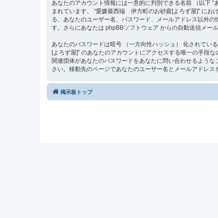
あなたのアカウント情報には一意的に判別できる名前 （以下 “あな
まれています。 “愛媛最西端 伊方町のお砂庭[よろず屋]”
る、あなたのユーザー名、パスワード、メールアドレス以外の
す。さらにあなたは phpBBソフトウェア からの自動送信メ
あなたのパスワードは暗号 （一方向性ハッシュ） 化されてい
[よろず屋]” のあなたのアカウントにアクセスする唯一の手段なので大
関連団体があなたのパスワードをあなたに問い合わせるようなこ
さい。移動先のページであなたのユーザー名とメールアドレスを
掲示板トップ