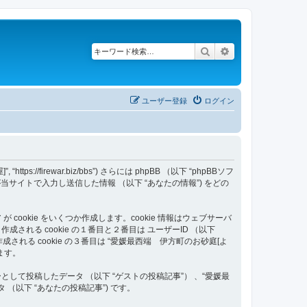
検索
詳細検索
ユーザー登録
ログイン
/firewar.biz/bbs”) さらには phpBB （以下 “phpBBソフ
いはあなたが当サイトで入力し送信した情報 （以下 “あなたの情報”) をどの
ookie をいくつか作成します。cookie 情報はウェブサーバ
る cookie の１番目と２番目は ユーザーID （以下
す。作成される cookie の３番目は “愛媛最西端 伊方町のお砂庭[よ
ます。
て投稿したデータ （以下 “ゲストの投稿記事”） 、“愛媛最
（以下 “あなたの投稿記事”) です。