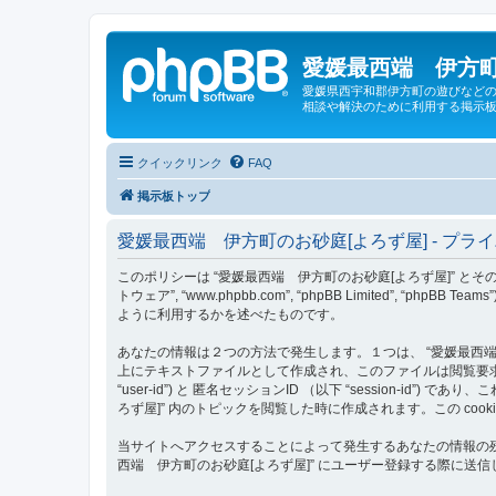
愛媛最西端 伊方町
愛媛県西宇和郡伊方町の遊びなどの
相談や解決のために利用する掲示板
クイックリンク
FAQ
掲示板トップ
愛媛最西端 伊方町のお砂庭[よろず屋] - プラ
このポリシーは “愛媛最西端 伊方町のお砂庭[よろず屋]” とその関連団体 （以下
トウェア”, “www.phpbb.com”, “phpBB Limited
ように利用するかを述べたものです。
あなたの情報は２つの方法で発生します。１つは、 “愛媛最西端 伊方
上にテキストファイルとして作成され、このファイルは閲覧要求の
“user-id”) と 匿名セッションID （以下 “session-i
ろず屋]” 内のトピックを閲覧した時に作成されます。この co
当サイトへアクセスすることによって発生するあなたの情報の残
西端 伊方町のお砂庭[よろず屋]” にユーザー登録する際に送信し