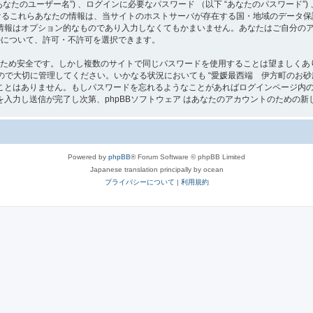
たのユーザー名”) 、ログインに必要なパスワード （以下 “あなたのパスワード”) 
 におけるこれらあなたの情報は、当サイトのホストサーバが存在する国・地域のデー
情報はオプション的なものであり入力しなくてもかまいません。あなたはご自分の
ールについて、許可・不許可を選択できます。
るため安全です。しかし複数のサイトで同じパスワードを使用することは望ましくあ
切に管理してください。いかなる状況においても “愛媛最西端 伊方町のお砂庭[よろず屋]” 
とはありません。もしパスワードを忘れるようなことがあればログインページ内の 
入力し送信が完了し次第、phpBBソフトウェア はあなたのアカウントのための新
Powered by
phpBB
® Forum Software © phpBB Limited
Japanese translation principally by ocean
プライバシーについて
|
利用規約