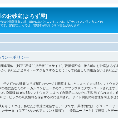
のお砂庭[よろず屋]
告知や情報収集の場、ほかにはパソコンやスマホ、IoTデバイスの使い方などの
です。(内容によっては、管理者が現場に伺う場合があります)
イバシーポリシー
 “私達”, “掲示板”, “当サイト”, “愛媛最西端 伊方町のお砂庭[よろず屋]”, “https:/
”, “phpBB Teams”) が、あなたが当サイトへアクセスすることによって発生した情報ある
町のお砂庭[よろず屋]” のページを閲覧することによって phpBBソフトウェア が c
際にあなたのローカルコンピュータのウェブブラウザにダウンロードされます。作成され
d”) であり、これら ID情報 は phpBBソフトウェア によって自動的にあなたに割り当てられま
okie はトピックの既読情報を保管するのに使用され、サイト閲覧の利便性を向上させ
りもう１つは、あなたが私達に送信するデータです。具体的には、ゲストユーザーとし
たデータ （以下 “あなたのアカウント情報”） 、登録ユーザーとして投稿したデータ 