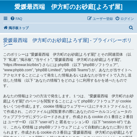
愛媛最西端 伊方町のお砂庭[よろず屋]
FAQ
ユーザー登録
ログイン
検
掲示板トップ
索
愛媛最西端 伊方町のお砂庭[よろず屋] - プライバシーポリ
シー
このポリシーは “愛媛最西端 伊方町のお砂庭[よろず屋]” とその関連団体 （以
下 “私達”, “掲示板”, “当サイト”, “愛媛最西端 伊方町のお砂庭[よろず屋]”,
“https://firewar.biz/bbs”) さらには phpBB （以下 “phpBBソフトウェア”,
“www.phpbb.com”, “phpBB Limited”, “phpBB Teams”) が、あなたが当サイトへ
アクセスすることによって発生した情報あるいはあなたが当サイトで入力し送
信した情報 （以下 “あなたの情報”) をどのように利用するかを述べたもので
す。
あなたの情報は２つの方法で発生します。１つは、 “愛媛最西端 伊方町のお砂
庭[よろず屋]” のページを閲覧することによって phpBBソフトウェア が cookie
をいくつか作成します。cookie 情報はウェブサーバ上にテキストファイルとし
て作成され、このファイルは閲覧要求の際にあなたのローカルコンピュータの
ウェブブラウザにダウンロードされます。作成される cookie の１番目と２番目
は ユーザーID （以下 “user-id”) と 匿名セッションID （以下 “session-id”) であ
り、これら ID情報 は phpBBソフトウェア によって自動的にあなたに割り当て
られます。作成される cookie の３番目は “愛媛最西端 伊方町のお砂庭[よろず