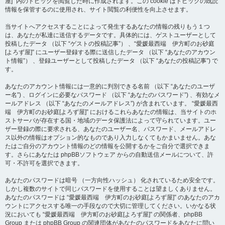
屋]” 内のトピックを閲覧した時に作成されます。この cookie はトピックの既読
情報を保管するのに使用され、サイト閲覧の利便性を向上させます。
当サイトへアクセスすることによって発生するあなたの情報の残りもう１つ
は、あなたが私達に送信するデータです。具体的には、ゲストユーザーとして
投稿したデータ （以下 “ゲストの投稿記事”） 、“愛媛最西端 伊方町のお砂庭
[よろず屋]” にユーザー登録する際に送信したデータ （以下 “あなたのアカウン
ト情報”） 、登録ユーザーとして投稿したデータ （以下 “あなたの投稿記事”) で
す。
あなたのアカウント情報には一意的に判別できる名前 （以下 “あなたのユーザ
ー名”) 、ログインに必要なパスワード （以下 “あなたのパスワード”) 、有効なメ
ールアドレス （以下 “あなたのメールアドレス”) が含まれています。 “愛媛最西
端 伊方町のお砂庭[よろず屋]” におけるこれらあなたの情報は、当サイトのホ
ストサーバが存在する国・地域のデータ保護法によって守られています。ユー
ザー登録の際に要求される、あなたのユーザー名、パスワード、メールアドレ
ス以外の情報はオプション的なものであり入力しなくてもかまいません。あな
たはご自分のアカウント情報のどの情報を公開するかをご自分で選択できま
す。さらにあなたは phpBBソフトウェア からの自動送信メールについて、許
可・不許可を選択できます。
あなたのパスワードは暗号 （一方向性ハッシュ） 化されているため安全です。
しかし複数のサイトで同じパスワードを使用することは望ましくありません。
あなたのパスワードは “愛媛最西端 伊方町のお砂庭[よろず屋]” のあなたのアカ
ウントにアクセスする唯一の手段なので大切に管理してください。いかなる状
況においても “愛媛最西端 伊方町のお砂庭[よろず屋]” の関係者、phpBB
Group または phpBB Group の関連団体があなたのパスワードをあなたに問い