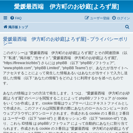
愛媛最西端 伊方町のお砂庭[よろず屋]
FAQ
ユーザー登録
ログイン
検
掲示板トップ
索
愛媛最西端 伊方町のお砂庭[よろず屋] - プライバシーポリ
シー
このポリシーは “愛媛最西端 伊方町のお砂庭[よろず屋]” とその関連団体 （以
下 “私達”, “掲示板”, “当サイト”, “愛媛最西端 伊方町のお砂庭[よろず屋]”,
“https://firewar.biz/bbs”) さらには phpBB （以下 “phpBBソフトウェア”,
“www.phpbb.com”, “phpBB Limited”, “phpBB Teams”) が、あなたが当サイトへ
アクセスすることによって発生した情報あるいはあなたが当サイトで入力し送
信した情報 （以下 “あなたの情報”) をどのように利用するかを述べたもので
す。
あなたの情報は２つの方法で発生します。１つは、 “愛媛最西端 伊方町のお砂
庭[よろず屋]” のページを閲覧することによって phpBBソフトウェア が cookie
をいくつか作成します。cookie 情報はウェブサーバ上にテキストファイルとし
て作成され、このファイルは閲覧要求の際にあなたのローカルコンピュータの
ウェブブラウザにダウンロードされます。作成される cookie の１番目と２番目
は ユーザーID （以下 “user-id”) と 匿名セッションID （以下 “session-id”) であ
り、これら ID情報 は phpBBソフトウェア によって自動的にあなたに割り当て
られます。作成される cookie の３番目は “愛媛最西端 伊方町のお砂庭[よろず