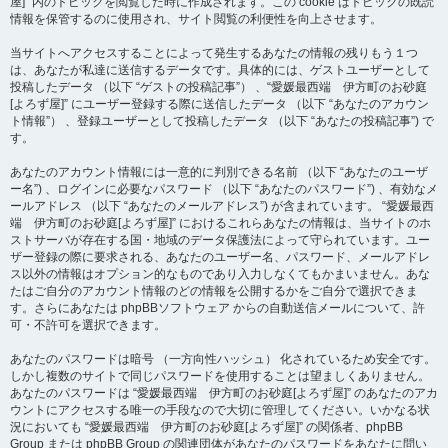
屋]” 内のトピックを閲覧した時に作成されます。この cookie はトピックの既読
情報を保管するのに使用され、サイト閲覧の利便性を向上させます。
当サイトへアクセスすることによって発生するあなたの情報の残りもう１つ
は、あなたが私達に送信するデータです。具体的には、ゲストユーザーとして
投稿したデータ （以下 “ゲストの投稿記事”） 、“愛媛最西端 伊方町のお砂庭
[よろず屋]” にユーザー登録する際に送信したデータ （以下 “あなたのアカウン
ト情報”） 、登録ユーザーとして投稿したデータ （以下 “あなたの投稿記事”) で
す。
あなたのアカウント情報には一意的に判別できる名前 （以下 “あなたのユーザ
ー名”) 、ログインに必要なパスワード （以下 “あなたのパスワード”) 、有効なメ
ールアドレス （以下 “あなたのメールアドレス”) が含まれています。 “愛媛最西
端 伊方町のお砂庭[よろず屋]” におけるこれらあなたの情報は、当サイトのホ
ストサーバが存在する国・地域のデータ保護法によって守られています。ユー
ザー登録の際に要求される、あなたのユーザー名、パスワード、メールアドレ
ス以外の情報はオプション的なものであり入力しなくてもかまいません。あな
たはご自分のアカウント情報のどの情報を公開するかをご自分で選択できま
す。さらにあなたは phpBBソフトウェア からの自動送信メールについて、許
可・不許可を選択できます。
あなたのパスワードは暗号 （一方向性ハッシュ） 化されているため安全です。
しかし複数のサイトで同じパスワードを使用することは望ましくありません。
あなたのパスワードは “愛媛最西端 伊方町のお砂庭[よろず屋]” のあなたのアカ
ウントにアクセスする唯一の手段なので大切に管理してください。いかなる状
況においても “愛媛最西端 伊方町のお砂庭[よろず屋]” の関係者、phpBB
Group または phpBB Group の関連団体があなたのパスワードをあなたに問い