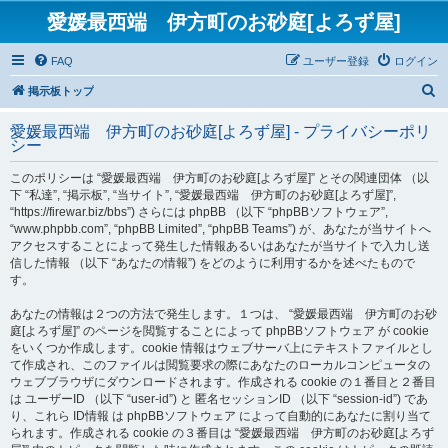
愛媛最西端 伊方町のお砂庭[よろず屋]
FAQ
ユーザー登録
ログイン
検
掲示板トップ
索
愛媛最西端 伊方町のお砂庭[よろず屋] - プライバシーポリ
シー
このポリシーは “愛媛最西端 伊方町のお砂庭[よろず屋]” とその関連団体 （以
下 “私達”, “掲示板”, “当サイト”, “愛媛最西端 伊方町のお砂庭[よろず屋]”,
“https://firewar.biz/bbs”) さらには phpBB （以下 “phpBBソフトウェア”,
“www.phpbb.com”, “phpBB Limited”, “phpBB Teams”) が、あなたが当サイトへ
アクセスすることによって発生した情報あるいはあなたが当サイトで入力し送
信した情報 （以下 “あなたの情報”) をどのように利用するかを述べたもので
す。
あなたの情報は２つの方法で発生します。１つは、 “愛媛最西端 伊方町のお砂
庭[よろず屋]” のページを閲覧することによって phpBBソフトウェア が cookie
をいくつか作成します。cookie 情報はウェブサーバ上にテキストファイルとし
て作成され、このファイルは閲覧要求の際にあなたのローカルコンピュータの
ウェブブラウザにダウンロードされます。作成される cookie の１番目と２番目
は ユーザーID （以下 “user-id”) と 匿名セッションID （以下 “session-id”) であ
り、これら ID情報 は phpBBソフトウェア によって自動的にあなたに割り当て
られます。作成される cookie の３番目は “愛媛最西端 伊方町のお砂庭[よろず