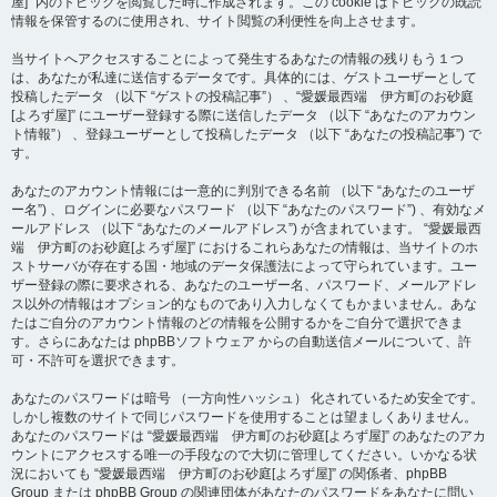
屋]” 内のトピックを閲覧した時に作成されます。この cookie はトピックの既読
情報を保管するのに使用され、サイト閲覧の利便性を向上させます。
当サイトへアクセスすることによって発生するあなたの情報の残りもう１つ
は、あなたが私達に送信するデータです。具体的には、ゲストユーザーとして
投稿したデータ （以下 “ゲストの投稿記事”） 、“愛媛最西端 伊方町のお砂庭
[よろず屋]” にユーザー登録する際に送信したデータ （以下 “あなたのアカウン
ト情報”） 、登録ユーザーとして投稿したデータ （以下 “あなたの投稿記事”) で
す。
あなたのアカウント情報には一意的に判別できる名前 （以下 “あなたのユーザ
ー名”) 、ログインに必要なパスワード （以下 “あなたのパスワード”) 、有効なメ
ールアドレス （以下 “あなたのメールアドレス”) が含まれています。 “愛媛最西
端 伊方町のお砂庭[よろず屋]” におけるこれらあなたの情報は、当サイトのホ
ストサーバが存在する国・地域のデータ保護法によって守られています。ユー
ザー登録の際に要求される、あなたのユーザー名、パスワード、メールアドレ
ス以外の情報はオプション的なものであり入力しなくてもかまいません。あな
たはご自分のアカウント情報のどの情報を公開するかをご自分で選択できま
す。さらにあなたは phpBBソフトウェア からの自動送信メールについて、許
可・不許可を選択できます。
あなたのパスワードは暗号 （一方向性ハッシュ） 化されているため安全です。
しかし複数のサイトで同じパスワードを使用することは望ましくありません。
あなたのパスワードは “愛媛最西端 伊方町のお砂庭[よろず屋]” のあなたのアカ
ウントにアクセスする唯一の手段なので大切に管理してください。いかなる状
況においても “愛媛最西端 伊方町のお砂庭[よろず屋]” の関係者、phpBB
Group または phpBB Group の関連団体があなたのパスワードをあなたに問い