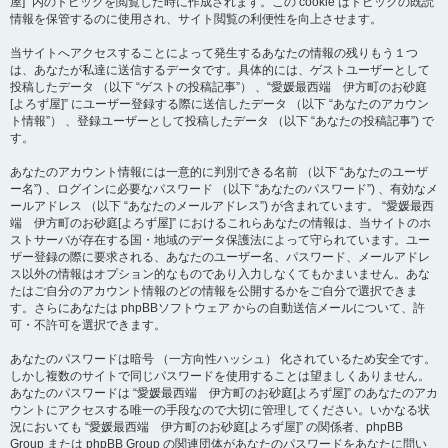
屋]” 内のトピックを閲覧した時に作成されます。この cookie はトピックの既読
情報を保管するのに使用され、サイト閲覧の利便性を向上させます。
当サイトへアクセスすることによって発生するあなたの情報の残りもう１つ
は、あなたが私達に送信するデータです。具体的には、ゲストユーザーとして
投稿したデータ （以下 “ゲストの投稿記事”） 、“愛媛最西端 伊方町のお砂庭
[よろず屋]” にユーザー登録する際に送信したデータ （以下 “あなたのアカウン
ト情報”） 、登録ユーザーとして投稿したデータ （以下 “あなたの投稿記事”) で
す。
あなたのアカウント情報には一意的に判別できる名前 （以下 “あなたのユーザ
ー名”) 、ログインに必要なパスワード （以下 “あなたのパスワード”) 、有効なメ
ールアドレス （以下 “あなたのメールアドレス”) が含まれています。 “愛媛最西
端 伊方町のお砂庭[よろず屋]” におけるこれらあなたの情報は、当サイトのホ
ストサーバが存在する国・地域のデータ保護法によって守られています。ユー
ザー登録の際に要求される、あなたのユーザー名、パスワード、メールアドレ
ス以外の情報はオプション的なものであり入力しなくてもかまいません。あな
たはご自分のアカウント情報のどの情報を公開するかをご自分で選択できま
す。さらにあなたは phpBBソフトウェア からの自動送信メールについて、許
可・不許可を選択できます。
あなたのパスワードは暗号 （一方向性ハッシュ） 化されているため安全です。
しかし複数のサイトで同じパスワードを使用することは望ましくありません。
あなたのパスワードは “愛媛最西端 伊方町のお砂庭[よろず屋]” のあなたのアカ
ウントにアクセスする唯一の手段なので大切に管理してください。いかなる状
況においても “愛媛最西端 伊方町のお砂庭[よろず屋]” の関係者、phpBB
Group または phpBB Group の関連団体があなたのパスワードをあなたに問い