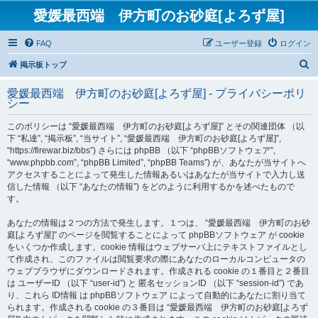
愛媛最西端 伊方町のお砂庭[よろず屋]
FAQ
ユーザー登録
ログイン
検
掲示板トップ
索
愛媛最西端 伊方町のお砂庭[よろず屋] - プライバシーポリ
シー
このポリシーは “愛媛最西端 伊方町のお砂庭[よろず屋]” とその関連団体 （以
下 “私達”, “掲示板”, “当サイト”, “愛媛最西端 伊方町のお砂庭[よろず屋]”,
“https://firewar.biz/bbs”) さらには phpBB （以下 “phpBBソフトウェア”,
“www.phpbb.com”, “phpBB Limited”, “phpBB Teams”) が、あなたが当サイトへ
アクセスすることによって発生した情報あるいはあなたが当サイトで入力し送
信した情報 （以下 “あなたの情報”) をどのように利用するかを述べたもので
す。
あなたの情報は２つの方法で発生します。１つは、 “愛媛最西端 伊方町のお砂
庭[よろず屋]” のページを閲覧することによって phpBBソフトウェア が cookie
をいくつか作成します。cookie 情報はウェブサーバ上にテキストファイルとし
て作成され、このファイルは閲覧要求の際にあなたのローカルコンピュータの
ウェブブラウザにダウンロードされます。作成される cookie の１番目と２番目
は ユーザーID （以下 “user-id”) と 匿名セッションID （以下 “session-id”) であ
り、これら ID情報 は phpBBソフトウェア によって自動的にあなたに割り当て
られます。作成される cookie の３番目は “愛媛最西端 伊方町のお砂庭[よろず