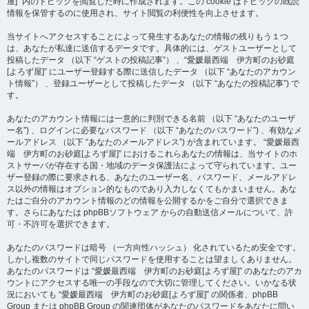
屋]” 内のトピックを閲覧した時に作成されます。この cookie はトピックの既読
情報を保管するのに使用され、サイト閲覧の利便性を向上させます。
当サイトへアクセスすることによって発生するあなたの情報の残りもう１つ
は、あなたが私達に送信するデータです。具体的には、ゲストユーザーとして
投稿したデータ （以下 “ゲストの投稿記事”） 、“愛媛最西端 伊方町のお砂庭
[よろず屋]” にユーザー登録する際に送信したデータ （以下 “あなたのアカウン
ト情報”） 、登録ユーザーとして投稿したデータ （以下 “あなたの投稿記事”) で
す。
あなたのアカウント情報には一意的に判別できる名前 （以下 “あなたのユーザ
ー名”) 、ログインに必要なパスワード （以下 “あなたのパスワード”) 、有効なメ
ールアドレス （以下 “あなたのメールアドレス”) が含まれています。 “愛媛最西
端 伊方町のお砂庭[よろず屋]” におけるこれらあなたの情報は、当サイトのホ
ストサーバが存在する国・地域のデータ保護法によって守られています。ユー
ザー登録の際に要求される、あなたのユーザー名、パスワード、メールアドレ
ス以外の情報はオプション的なものであり入力しなくてもかまいません。あな
たはご自分のアカウント情報のどの情報を公開するかをご自分で選択できま
す。さらにあなたは phpBBソフトウェア からの自動送信メールについて、許
可・不許可を選択できます。
あなたのパスワードは暗号 （一方向性ハッシュ） 化されているため安全です。
しかし複数のサイトで同じパスワードを使用することは望ましくありません。
あなたのパスワードは “愛媛最西端 伊方町のお砂庭[よろず屋]” のあなたのアカ
ウントにアクセスする唯一の手段なので大切に管理してください。いかなる状
況においても “愛媛最西端 伊方町のお砂庭[よろず屋]” の関係者、phpBB
Group または phpBB Group の関連団体があなたのパスワードをあなたに問い