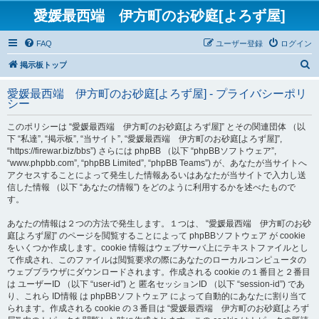
愛媛最西端 伊方町のお砂庭[よろず屋]
FAQ
ユーザー登録
ログイン
検
掲示板トップ
索
愛媛最西端 伊方町のお砂庭[よろず屋] - プライバシーポリ
シー
このポリシーは “愛媛最西端 伊方町のお砂庭[よろず屋]” とその関連団体 （以
下 “私達”, “掲示板”, “当サイト”, “愛媛最西端 伊方町のお砂庭[よろず屋]”,
“https://firewar.biz/bbs”) さらには phpBB （以下 “phpBBソフトウェア”,
“www.phpbb.com”, “phpBB Limited”, “phpBB Teams”) が、あなたが当サイトへ
アクセスすることによって発生した情報あるいはあなたが当サイトで入力し送
信した情報 （以下 “あなたの情報”) をどのように利用するかを述べたもので
す。
あなたの情報は２つの方法で発生します。１つは、 “愛媛最西端 伊方町のお砂
庭[よろず屋]” のページを閲覧することによって phpBBソフトウェア が cookie
をいくつか作成します。cookie 情報はウェブサーバ上にテキストファイルとし
て作成され、このファイルは閲覧要求の際にあなたのローカルコンピュータの
ウェブブラウザにダウンロードされます。作成される cookie の１番目と２番目
は ユーザーID （以下 “user-id”) と 匿名セッションID （以下 “session-id”) であ
り、これら ID情報 は phpBBソフトウェア によって自動的にあなたに割り当て
られます。作成される cookie の３番目は “愛媛最西端 伊方町のお砂庭[よろず