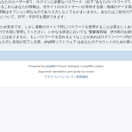
たのユーザー名”) 、ログインに必要なパスワード （以下 “あなたのパスワード”) 
 におけるこれらあなたの情報は、当サイトのホストサーバが存在する国・地域のデー
情報はオプション的なものであり入力しなくてもかまいません。あなたはご自分の
ールについて、許可・不許可を選択できます。
るため安全です。しかし複数のサイトで同じパスワードを使用することは望ましくあ
切に管理してください。いかなる状況においても “愛媛最西端 伊方町のお砂庭[よろず屋]” 
とはありません。もしパスワードを忘れるようなことがあればログインページ内の 
入力し送信が完了し次第、phpBBソフトウェア はあなたのアカウントのための新
Powered by
phpBB
® Forum Software © phpBB Limited
Japanese translation principally by ocean
プライバシーについて
|
利用規約