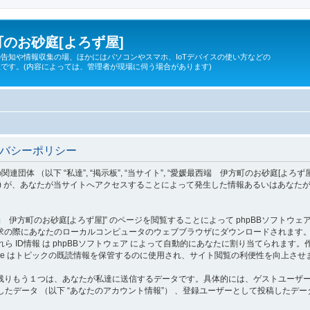
のお砂庭[よろず屋]
告知や情報収集の場、ほかにはパソコンやスマホ、IoTデバイスの使い方などの
です。(内容によっては、管理者が現場に伺う場合があります)
イバシーポリシー
 “私達”, “掲示板”, “当サイト”, “愛媛最西端 伊方町のお砂庭[よろず屋]”, “https:/
”, “phpBB Teams”) が、あなたが当サイトへアクセスすることによって発生した情報ある
町のお砂庭[よろず屋]” のページを閲覧することによって phpBBソフトウェア が c
際にあなたのローカルコンピュータのウェブブラウザにダウンロードされます。作成され
d”) であり、これら ID情報 は phpBBソフトウェア によって自動的にあなたに割り当てられま
okie はトピックの既読情報を保管するのに使用され、サイト閲覧の利便性を向上させ
りもう１つは、あなたが私達に送信するデータです。具体的には、ゲストユーザーとし
たデータ （以下 “あなたのアカウント情報”） 、登録ユーザーとして投稿したデータ 