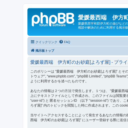
愛媛最西端 伊方町
愛媛県西宇和郡伊方町の遊びなどの
相談や解決のために利用する掲示板
クイックリンク
FAQ
掲示板トップ
愛媛最西端 伊方町のお砂庭[よろず屋] - プラ
このポリシーは “愛媛最西端 伊方町のお砂庭[よろず屋]” とその関連団体 （以下
トウェア”, “www.phpbb.com”, “phpBB Limited
ように利用するかを述べたものです。
あなたの情報は２つの方法で発生します。１つは、 “愛媛最西端 伊方
上にテキストファイルとして作成され、このファイルは閲覧要求の
“user-id”) と 匿名セッションID （以下 “session-i
ろず屋]” 内のトピックを閲覧した時に作成されます。この co
当サイトへアクセスすることによって発生するあなたの情報の残
西端 伊方町のお砂庭[よろず屋]” にユーザー登録する際に送信し