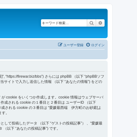
検索
詳細検索
ユーザー登録
ログイン
/firewar.biz/bbs”) さらには phpBB （以下 “phpBBソフ
いはあなたが当サイトで入力し送信した情報 （以下 “あなたの情報”) をどの
ookie をいくつか作成します。cookie 情報はウェブサーバ
る cookie の１番目と２番目は ユーザーID （以下
す。作成される cookie の３番目は “愛媛最西端 伊方町のお砂庭[よ
ます。
て投稿したデータ （以下 “ゲストの投稿記事”） 、“愛媛最
（以下 “あなたの投稿記事”) です。