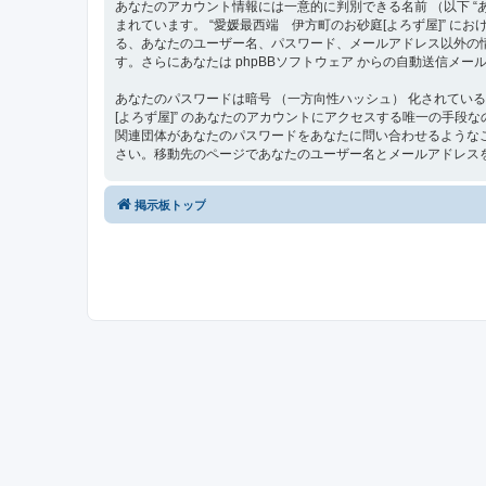
あなたのアカウント情報には一意的に判別できる名前 （以下 “あな
まれています。 “愛媛最西端 伊方町のお砂庭[よろず屋]”
る、あなたのユーザー名、パスワード、メールアドレス以外の
す。さらにあなたは phpBBソフトウェア からの自動送信メ
あなたのパスワードは暗号 （一方向性ハッシュ） 化されてい
[よろず屋]” のあなたのアカウントにアクセスする唯一の手段なので大
関連団体があなたのパスワードをあなたに問い合わせるようなこ
さい。移動先のページであなたのユーザー名とメールアドレスを
掲示板トップ