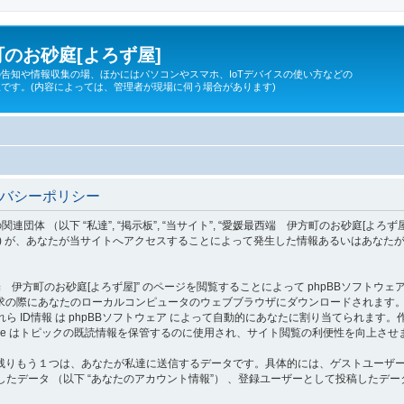
のお砂庭[よろず屋]
告知や情報収集の場、ほかにはパソコンやスマホ、IoTデバイスの使い方などの
です。(内容によっては、管理者が現場に伺う場合があります)
イバシーポリシー
 “私達”, “掲示板”, “当サイト”, “愛媛最西端 伊方町のお砂庭[よろず屋]”, “https:/
”, “phpBB Teams”) が、あなたが当サイトへアクセスすることによって発生した情報ある
町のお砂庭[よろず屋]” のページを閲覧することによって phpBBソフトウェア が c
際にあなたのローカルコンピュータのウェブブラウザにダウンロードされます。作成され
d”) であり、これら ID情報 は phpBBソフトウェア によって自動的にあなたに割り当てられま
okie はトピックの既読情報を保管するのに使用され、サイト閲覧の利便性を向上させ
りもう１つは、あなたが私達に送信するデータです。具体的には、ゲストユーザーとし
たデータ （以下 “あなたのアカウント情報”） 、登録ユーザーとして投稿したデータ 