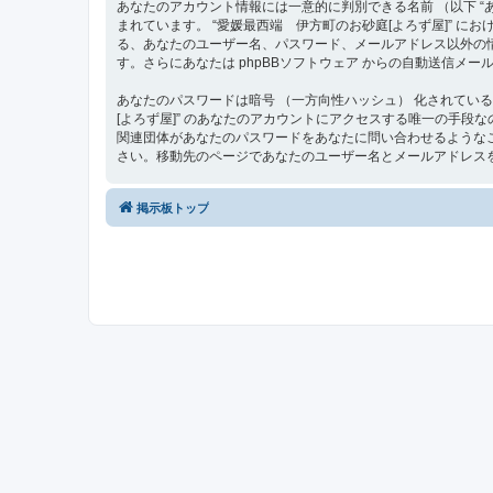
あなたのアカウント情報には一意的に判別できる名前 （以下 “あな
まれています。 “愛媛最西端 伊方町のお砂庭[よろず屋]”
る、あなたのユーザー名、パスワード、メールアドレス以外の
す。さらにあなたは phpBBソフトウェア からの自動送信メ
あなたのパスワードは暗号 （一方向性ハッシュ） 化されてい
[よろず屋]” のあなたのアカウントにアクセスする唯一の手段なので大
関連団体があなたのパスワードをあなたに問い合わせるようなこ
さい。移動先のページであなたのユーザー名とメールアドレスを
掲示板トップ