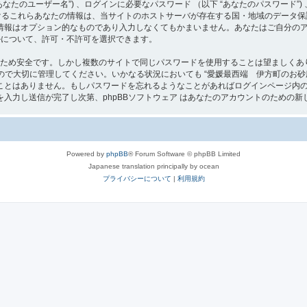
たのユーザー名”) 、ログインに必要なパスワード （以下 “あなたのパスワード”) 
 におけるこれらあなたの情報は、当サイトのホストサーバが存在する国・地域のデー
情報はオプション的なものであり入力しなくてもかまいません。あなたはご自分の
ールについて、許可・不許可を選択できます。
るため安全です。しかし複数のサイトで同じパスワードを使用することは望ましくあ
切に管理してください。いかなる状況においても “愛媛最西端 伊方町のお砂庭[よろず屋]” 
とはありません。もしパスワードを忘れるようなことがあればログインページ内の 
入力し送信が完了し次第、phpBBソフトウェア はあなたのアカウントのための新
Powered by
phpBB
® Forum Software © phpBB Limited
Japanese translation principally by ocean
プライバシーについて
|
利用規約