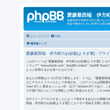
愛媛最西端 伊方町
愛媛県西宇和郡伊方町の遊びなどの
相談や解決のために利用する掲示板
クイックリンク
FAQ
掲示板トップ
愛媛最西端 伊方町のお砂庭[よろず屋] - プラ
このポリシーは “愛媛最西端 伊方町のお砂庭[よろず屋]” とその関連団体 （以下
トウェア”, “www.phpbb.com”, “phpBB Limited
ように利用するかを述べたものです。
あなたの情報は２つの方法で発生します。１つは、 “愛媛最西端 伊方
上にテキストファイルとして作成され、このファイルは閲覧要求の
“user-id”) と 匿名セッションID （以下 “session-i
ろず屋]” 内のトピックを閲覧した時に作成されます。この co
当サイトへアクセスすることによって発生するあなたの情報の残
西端 伊方町のお砂庭[よろず屋]” にユーザー登録する際に送信し