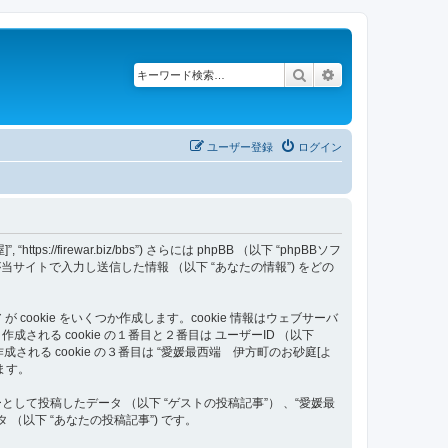
検索
詳細検索
ユーザー登録
ログイン
/firewar.biz/bbs”) さらには phpBB （以下 “phpBBソフ
いはあなたが当サイトで入力し送信した情報 （以下 “あなたの情報”) をどの
ookie をいくつか作成します。cookie 情報はウェブサーバ
る cookie の１番目と２番目は ユーザーID （以下
す。作成される cookie の３番目は “愛媛最西端 伊方町のお砂庭[よ
ます。
て投稿したデータ （以下 “ゲストの投稿記事”） 、“愛媛最
（以下 “あなたの投稿記事”) です。