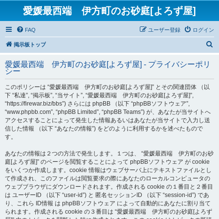
愛媛最西端 伊方町のお砂庭[よろず屋]
FAQ
ユーザー登録
ログイン
検
掲示板トップ
索
愛媛最西端 伊方町のお砂庭[よろず屋] - プライバシーポリ
シー
このポリシーは “愛媛最西端 伊方町のお砂庭[よろず屋]” とその関連団体 （以
下 “私達”, “掲示板”, “当サイト”, “愛媛最西端 伊方町のお砂庭[よろず屋]”,
“https://firewar.biz/bbs”) さらには phpBB （以下 “phpBBソフトウェア”,
“www.phpbb.com”, “phpBB Limited”, “phpBB Teams”) が、あなたが当サイトへ
アクセスすることによって発生した情報あるいはあなたが当サイトで入力し送
信した情報 （以下 “あなたの情報”) をどのように利用するかを述べたもので
す。
あなたの情報は２つの方法で発生します。１つは、 “愛媛最西端 伊方町のお砂
庭[よろず屋]” のページを閲覧することによって phpBBソフトウェア が cookie
をいくつか作成します。cookie 情報はウェブサーバ上にテキストファイルとし
て作成され、このファイルは閲覧要求の際にあなたのローカルコンピュータの
ウェブブラウザにダウンロードされます。作成される cookie の１番目と２番目
は ユーザーID （以下 “user-id”) と 匿名セッションID （以下 “session-id”) であ
り、これら ID情報 は phpBBソフトウェア によって自動的にあなたに割り当て
られます。作成される cookie の３番目は “愛媛最西端 伊方町のお砂庭[よろず