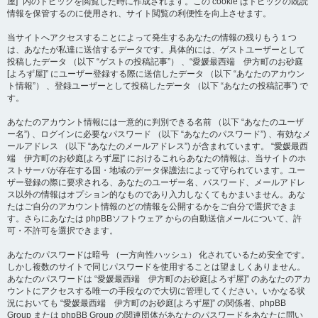
屋]” 内のトピックを閲覧した時に作成されます。この cookie はトピックの既読
情報を保管するのに使用され、サイト閲覧の利便性を向上させます。
当サイトへアクセスすることによって発生するあなたの情報の残りもう１つ
は、あなたが私達に送信するデータです。具体的には、ゲストユーザーとして
投稿したデータ （以下 “ゲストの投稿記事”） 、“愛媛最西端 伊方町のお砂庭
[よろず屋]” にユーザー登録する際に送信したデータ （以下 “あなたのアカウン
ト情報”） 、登録ユーザーとして投稿したデータ （以下 “あなたの投稿記事”) で
す。
あなたのアカウント情報には一意的に判別できる名前 （以下 “あなたのユーザ
ー名”) 、ログインに必要なパスワード （以下 “あなたのパスワード”) 、有効なメ
ールアドレス （以下 “あなたのメールアドレス”) が含まれています。 “愛媛最西
端 伊方町のお砂庭[よろず屋]” におけるこれらあなたの情報は、当サイトのホ
ストサーバが存在する国・地域のデータ保護法によって守られています。ユー
ザー登録の際に要求される、あなたのユーザー名、パスワード、メールアドレ
ス以外の情報はオプション的なものであり入力しなくてもかまいません。あな
たはご自分のアカウント情報のどの情報を公開するかをご自分で選択できま
す。さらにあなたは phpBBソフトウェア からの自動送信メールについて、許
可・不許可を選択できます。
あなたのパスワードは暗号 （一方向性ハッシュ） 化されているため安全です。
しかし複数のサイトで同じパスワードを使用することは望ましくありません。
あなたのパスワードは “愛媛最西端 伊方町のお砂庭[よろず屋]” のあなたのアカ
ウントにアクセスする唯一の手段なので大切に管理してください。いかなる状
況においても “愛媛最西端 伊方町のお砂庭[よろず屋]” の関係者、phpBB
Group または phpBB Group の関連団体があなたのパスワードをあなたに問い