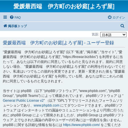
愛媛最西端 伊方町のお砂庭[よろず屋]
FAQ
ログイン
検
掲示板トップ
索
言語:
愛媛最西端 伊方町のお砂庭[よろず屋] - ユーザー登録
“愛媛最西端 伊方町のお砂庭[よろず屋]” (以下 “私達”, “掲示板”, “当サイト”, “愛
媛最西端 伊方町のお砂庭[よろず屋]”, “https://firewar.biz/bbs”) を利用するに当
たって、あなたは以下の規約に同意しているものと見なされます。規約に同意
しない場合、 “愛媛最西端 伊方町のお砂庭[よろず屋]” の利用を行わないでくだ
さい。私達はいつでもこの規約を変更できます。更新・変更された後も “愛媛最
西端 伊方町のお砂庭[よろず屋]” を利用している間、あなたは常にこれらの規
約に同意しているものと見なされます。
当サイトは phpBB （以下 “phpBBソフトウェア”, “www.phpbb.com”, “phpBB
Group”, “phpBB Teams”) によって構築されています。phpBBソフトウェア は “
General Public License v2
” （以下 “GPL”) 下でリリースされたフォーラムソリ
ューションであり、
www.phpbb.com
にてダウンロードできます。phpBBソフ
トウェア はインターネットでの議論やコミュニケーションをより円滑に行うた
めに phpBB Group によって開発されましたが、phpBB Group は phpBBソフト
ウェア 上でなされた議論の内容やユーザーの行為には一切責任を負いません。
phpBB に関する詳細な情報を知るには
https://www.phpbb.com/
をご覧くださ