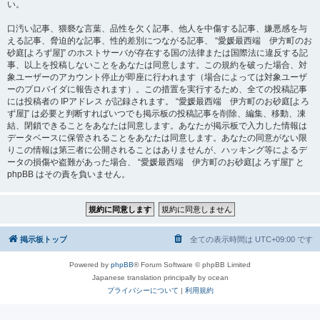
い。
口汚い記事、猥褻な言葉、品性を欠く記事、他人を中傷する記事、嫌悪感を与
える記事、脅迫的な記事、性的差別につながる記事、 “愛媛最西端 伊方町のお
砂庭[よろず屋]” のホストサーバが存在する国の法律または国際法に違反する記
事、以上を投稿しないことをあなたは同意します。この規約を破った場合、対
象ユーザーのアカウント停止が即座に行われます（場合によっては対象ユーザ
ーのプロバイダに報告されます）。この措置を実行するため、全ての投稿記事
には投稿者の IPアドレス が記録されます。 “愛媛最西端 伊方町のお砂庭[よろ
ず屋]” は必要と判断すればいつでも掲示板の投稿記事を削除、編集、移動、凍
結、閉鎖できることをあなたは同意します。あなたが掲示板で入力した情報は
データベースに保管されることをあなたは同意します。あなたの同意がない限
りこの情報は第三者に公開されることはありませんが、ハッキング等によるデ
ータの損傷や盗難があった場合、 “愛媛最西端 伊方町のお砂庭[よろず屋]” と
phpBB はその責を負いません。
掲示板トップ
全ての表示時間は
UTC+09:00
です
Powered by
phpBB
® Forum Software © phpBB Limited
Japanese translation principally by ocean
プライバシーについて
|
利用規約