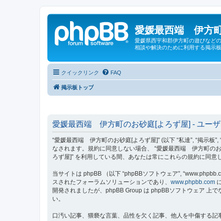
愛媛最西端 伊方町
愛媛県西宇和郡伊方町の遊びなどの
相談や解決のために利用する掲示板
クイックリンク
FAQ
掲示板トップ
愛媛最西端 伊方町のお砂庭[よろず屋] - ユー
“愛媛最西端 伊方町のお砂庭[よろず屋]” (以下 “私達”, “掲示板”,
なされます。規約に同意しない場合、 “愛媛最西端 伊方町のお
ろず屋]” を利用している間、あなたは常にこれらの規約に同
当サイトは phpBB （以下 “phpBBソフトウェア”, “www.phpbb.c
スされたフォーラムソリューションであり、
www.phpbb.com
に
開発されましたが、phpBB Group は phpBBソフトウ
い。
口汚い記事、猥褻な言葉、品性を欠く記事、他人を中傷する記事