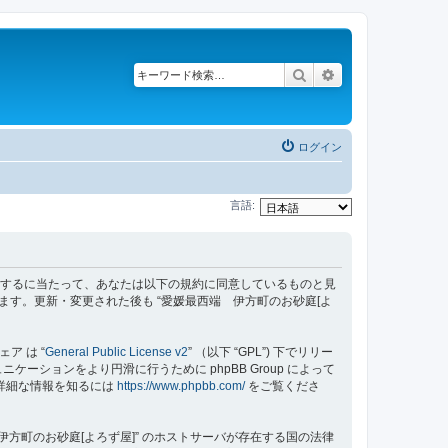
検索
詳細検索
ログイン
言語:
z/bbs”) を利用するに当たって、あなたは以下の規約に同意しているものと見
ます。更新・変更された後も “愛媛最西端 伊方町のお砂庭[よ
ェア は “
General Public License v2
” （以下 “GPL”) 下でリリー
ーションをより円滑に行うために phpBB Group によって
する詳細な情報を知るには
https://www.phpbb.com/
をご覧くださ
方町のお砂庭[よろず屋]” のホストサーバが存在する国の法律