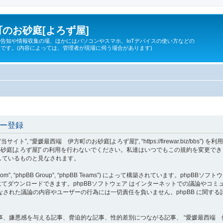
のお砂庭[よろず屋]
告知や情報収集の場、ほかにはパソコンやスマホ、IoTデバイスの使い方などの
です。(内容によっては、管理者が現場に伺う場合があります)
ザー登録
 “当サイト”, “愛媛最西端 伊方町のお砂庭[よろず屋]”, “https://firewar.bi
砂庭[よろず屋]” の利用を行わないでください。私達はいつでもこの規約を変更でき
意しているものと見なされます。
om”, “phpBB Group”, “phpBB Teams”) によって構築されています。phpBBソフトウ
てダウンロードできます。phpBBソフトウェア はインターネットでの議論やコミュニケ
ェア 上でなされた議論の内容やユーザーの行為には一切責任を負いません。phpBB に関
、嫌悪感を与える記事、脅迫的な記事、性的差別につながる記事、 “愛媛最西端 伊