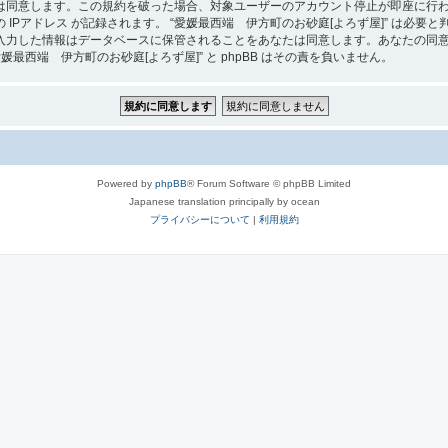
は同意します。この規約を破った場合、対象ユーザーのアカウント停止が即座に行
IPアドレス が記録されます。 “愛媛最西端 伊方町のお砂庭[よろず屋]” は必
入力した情報はデータベースに保管されることをあなたは同意します。あなたの同
西端 伊方町のお砂庭[よろず屋]” と phpBB はその責を負いません。
Powered by
phpBB
® Forum Software © phpBB Limited
Japanese translation principally by ocean
プライバシーについて
|
利用規約