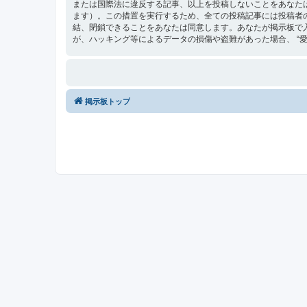
または国際法に違反する記事、以上を投稿しないことをあなた
ます）。この措置を実行するため、全ての投稿記事には投稿者の 
結、閉鎖できることをあなたは同意します。あなたが掲示板で
が、ハッキング等によるデータの損傷や盗難があった場合、 “愛媛最
掲示板トップ