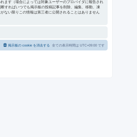
われます（場合によっては対象ユーザーのプロバイダに報告され
要と判断すればいつでも掲示板の投稿記事を削除、編集、移動、凍
意がない限りこの情報は第三者に公開されることはありません
掲示板の cookie を消去する
全ての表示時間は
UTC+09:00
です