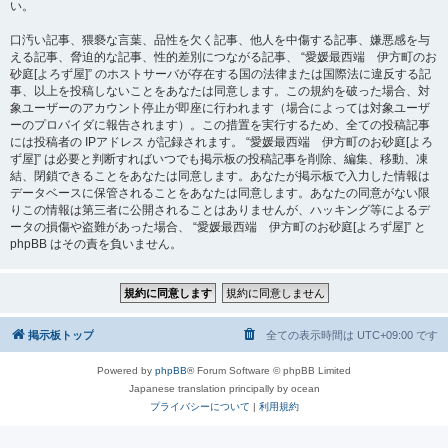
い。
口汚い記事、猥褻な言葉、品性を欠く記事、他人を中傷する記事、嫌悪感を与
える記事、脅迫的な記事、性的差別につながる記事、 “愛媛最西端 伊方町のお
砂庭[よろず屋]” のホストサーバが存在する国の法律または国際法に違反する記
事、以上を投稿しないことをあなたは同意します。この規約を破った場合、対
象ユーザーのアカウント停止が即座に行われます（場合によっては対象ユーザ
ーのプロバイダに報告されます）。この措置を実行するため、全ての投稿記事
には投稿者の IPアドレス が記録されます。 “愛媛最西端 伊方町のお砂庭[よろ
ず屋]” は必要と判断すればいつでも掲示板の投稿記事を削除、編集、移動、凍
結、閉鎖できることをあなたは同意します。あなたが掲示板で入力した情報は
データベースに保管されることをあなたは同意します。あなたの同意がない限
りこの情報は第三者に公開されることはありませんが、ハッキング等によるデ
ータの損傷や盗難があった場合、 “愛媛最西端 伊方町のお砂庭[よろず屋]” と
phpBB はその責を負いません。
掲示板トップ
全ての表示時間は
UTC+09:00
です
Powered by
phpBB
® Forum Software © phpBB Limited
Japanese translation principally by ocean
プライバシーについて
|
利用規約