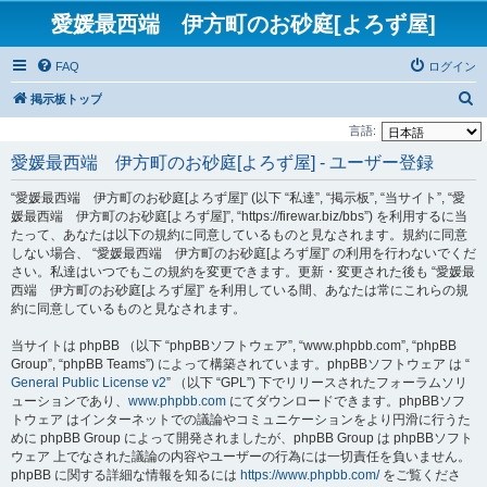
愛媛最西端 伊方町のお砂庭[よろず屋]
FAQ
ログイン
検
掲示板トップ
索
言語:
愛媛最西端 伊方町のお砂庭[よろず屋] - ユーザー登録
“愛媛最西端 伊方町のお砂庭[よろず屋]” (以下 “私達”, “掲示板”, “当サイト”, “愛
媛最西端 伊方町のお砂庭[よろず屋]”, “https://firewar.biz/bbs”) を利用するに当
たって、あなたは以下の規約に同意しているものと見なされます。規約に同意
しない場合、 “愛媛最西端 伊方町のお砂庭[よろず屋]” の利用を行わないでくだ
さい。私達はいつでもこの規約を変更できます。更新・変更された後も “愛媛最
西端 伊方町のお砂庭[よろず屋]” を利用している間、あなたは常にこれらの規
約に同意しているものと見なされます。
当サイトは phpBB （以下 “phpBBソフトウェア”, “www.phpbb.com”, “phpBB
Group”, “phpBB Teams”) によって構築されています。phpBBソフトウェア は “
General Public License v2
” （以下 “GPL”) 下でリリースされたフォーラムソリ
ューションであり、
www.phpbb.com
にてダウンロードできます。phpBBソフ
トウェア はインターネットでの議論やコミュニケーションをより円滑に行うた
めに phpBB Group によって開発されましたが、phpBB Group は phpBBソフト
ウェア 上でなされた議論の内容やユーザーの行為には一切責任を負いません。
phpBB に関する詳細な情報を知るには
https://www.phpbb.com/
をご覧くださ