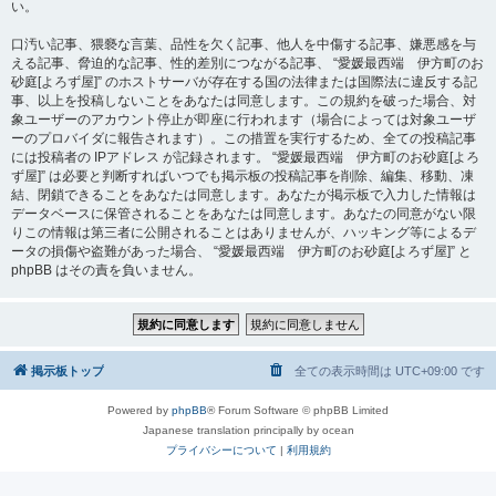
い。
口汚い記事、猥褻な言葉、品性を欠く記事、他人を中傷する記事、嫌悪感を与
える記事、脅迫的な記事、性的差別につながる記事、 “愛媛最西端 伊方町のお
砂庭[よろず屋]” のホストサーバが存在する国の法律または国際法に違反する記
事、以上を投稿しないことをあなたは同意します。この規約を破った場合、対
象ユーザーのアカウント停止が即座に行われます（場合によっては対象ユーザ
ーのプロバイダに報告されます）。この措置を実行するため、全ての投稿記事
には投稿者の IPアドレス が記録されます。 “愛媛最西端 伊方町のお砂庭[よろ
ず屋]” は必要と判断すればいつでも掲示板の投稿記事を削除、編集、移動、凍
結、閉鎖できることをあなたは同意します。あなたが掲示板で入力した情報は
データベースに保管されることをあなたは同意します。あなたの同意がない限
りこの情報は第三者に公開されることはありませんが、ハッキング等によるデ
ータの損傷や盗難があった場合、 “愛媛最西端 伊方町のお砂庭[よろず屋]” と
phpBB はその責を負いません。
掲示板トップ
全ての表示時間は
UTC+09:00
です
Powered by
phpBB
® Forum Software © phpBB Limited
Japanese translation principally by ocean
プライバシーについて
|
利用規約