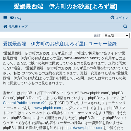
愛媛最西端 伊方町のお砂庭[よろず屋]
FAQ
ログイン
検
掲示板トップ
索
言語:
愛媛最西端 伊方町のお砂庭[よろず屋] - ユーザー登録
“愛媛最西端 伊方町のお砂庭[よろず屋]” (以下 “私達”, “掲示板”, “当サイト”, “愛
媛最西端 伊方町のお砂庭[よろず屋]”, “https://firewar.biz/bbs”) を利用するに当
たって、あなたは以下の規約に同意しているものと見なされます。規約に同意
しない場合、 “愛媛最西端 伊方町のお砂庭[よろず屋]” の利用を行わないでくだ
さい。私達はいつでもこの規約を変更できます。更新・変更された後も “愛媛最
西端 伊方町のお砂庭[よろず屋]” を利用している間、あなたは常にこれらの規
約に同意しているものと見なされます。
当サイトは phpBB （以下 “phpBBソフトウェア”, “www.phpbb.com”, “phpBB
Group”, “phpBB Teams”) によって構築されています。phpBBソフトウェア は “
General Public License v2
” （以下 “GPL”) 下でリリースされたフォーラムソリ
ューションであり、
www.phpbb.com
にてダウンロードできます。phpBBソフ
トウェア はインターネットでの議論やコミュニケーションをより円滑に行うた
めに phpBB Group によって開発されましたが、phpBB Group は phpBBソフト
ウェア 上でなされた議論の内容やユーザーの行為には一切責任を負いません。
phpBB に関する詳細な情報を知るには
https://www.phpbb.com/
をご覧くださ