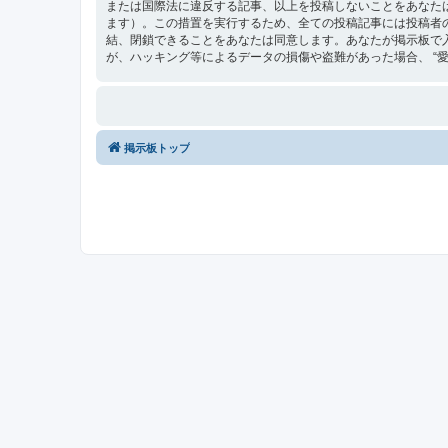
または国際法に違反する記事、以上を投稿しないことをあなた
ます）。この措置を実行するため、全ての投稿記事には投稿者の 
結、閉鎖できることをあなたは同意します。あなたが掲示板で
が、ハッキング等によるデータの損傷や盗難があった場合、 “愛媛最
掲示板トップ