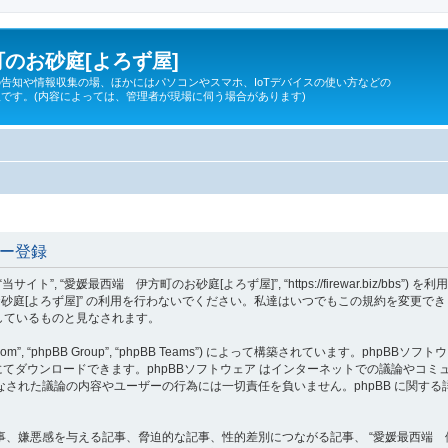
のお砂庭[よろず屋]
告知や情報収集の場、ほかにはパソコンやスマホ、IoTデバイスの使い方などの
です。(内容によっては、管理者が現場に伺う場合があります)
ザー登録
 “当サイト”, “愛媛最西端 伊方町のお砂庭[よろず屋]”, “https://firewar.bi
砂庭[よろず屋]” の利用を行わないでください。私達はいつでもこの規約を変更でき
意しているものと見なされます。
om”, “phpBB Group”, “phpBB Teams”) によって構築されています。phpBBソフトウ
てダウンロードできます。phpBBソフトウェア はインターネットでの議論やコミュニケ
ェア 上でなされた議論の内容やユーザーの行為には一切責任を負いません。phpBB に関
、嫌悪感を与える記事、脅迫的な記事、性的差別につながる記事、 “愛媛最西端 伊