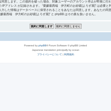
は同意します。この規約を破った場合、対象ユーザーのアカウント停止が即座に行
IPアドレス が記録されます。 “愛媛最西端 伊方町のお砂庭[よろず屋]” は必
入力した情報はデータベースに保管されることをあなたは同意します。あなたの同
西端 伊方町のお砂庭[よろず屋]” と phpBB はその責を負いません。
Powered by
phpBB
® Forum Software © phpBB Limited
Japanese translation principally by ocean
プライバシーについて
|
利用規約