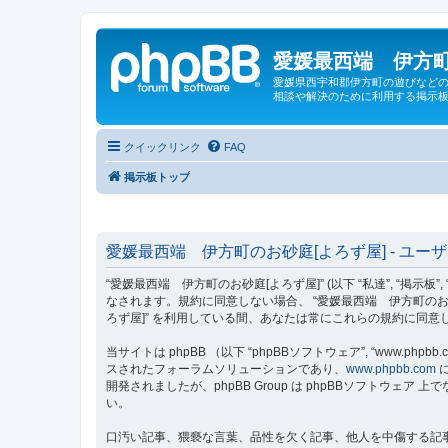
愛媛最西端 伊方町
愛媛県西宇和郡伊方町の遊びなどの
相談や解決のために利用する掲示板
クイックリンク
FAQ
掲示板トップ
愛媛最西端 伊方町のお砂庭[よろず屋] - ユー
“愛媛最西端 伊方町のお砂庭[よろず屋]” (以下 “私達”, “掲示板”,
なされます。規約に同意しない場合、 “愛媛最西端 伊方町のお
ろず屋]” を利用している間、あなたは常にこれらの規約に同
当サイトは phpBB （以下 “phpBBソフトウェア”, “www.phpbb.c
スされたフォーラムソリューションであり、
www.phpbb.com
に
開発されましたが、phpBB Group は phpBBソフトウ
い。
口汚い記事、猥褻な言葉、品性を欠く記事、他人を中傷する記事