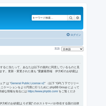
検索
詳細検索
ログイン
言語:
z/bbs”) を利用するに当たって、あなたは以下の規約に同意しているものと見
ます。更新・変更された後も “愛媛最西端 伊方町のお砂庭[よ
ェア は “
General Public License v2
” （以下 “GPL”) 下でリリー
ーションをより円滑に行うために phpBB Group によって
する詳細な情報を知るには
https://www.phpbb.com/
をご覧くださ
方町のお砂庭[よろず屋]” のホストサーバが存在する国の法律