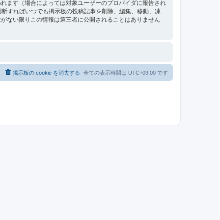
われます（場合によっては対象ユーザーのプロバイダに報告され
要と判断すればいつでも掲示板の投稿記事を削除、編集、移動、凍
意がない限りこの情報は第三者に公開されることはありません
掲示板の cookie を消去する
全ての表示時間は
UTC+09:00
です