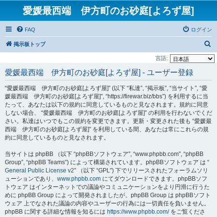
愛媛最西端 伊方町のお砂庭[よろず屋]
FAQ
ログイン
検
掲示板トップ
索
言語:
愛媛最西端 伊方町のお砂庭[よろず屋] - ユーザー登録
“愛媛最西端 伊方町のお砂庭[よろず屋]” (以下 “私達”, “掲示板”, “当サイト”, “愛
媛最西端 伊方町のお砂庭[よろず屋]”, “https://firewar.biz/bbs”) を利用するに当
たって、あなたは以下の規約に同意しているものと見なされます。規約に同意
しない場合、 “愛媛最西端 伊方町のお砂庭[よろず屋]” の利用を行わないでくだ
さい。私達はいつでもこの規約を変更できます。更新・変更された後も “愛媛最
西端 伊方町のお砂庭[よろず屋]” を利用している間、あなたは常にこれらの規
約に同意しているものと見なされます。
当サイトは phpBB （以下 “phpBBソフトウェア”, “www.phpbb.com”, “phpBB
Group”, “phpBB Teams”) によって構築されています。phpBBソフトウェア は “
General Public License v2
” （以下 “GPL”) 下でリリースされたフォーラムソリ
ューションであり、
www.phpbb.com
にてダウンロードできます。phpBBソフ
トウェア はインターネットでの議論やコミュニケーションをより円滑に行うた
めに phpBB Group によって開発されましたが、phpBB Group は phpBBソフト
ウェア 上でなされた議論の内容やユーザーの行為には一切責任を負いません。
phpBB に関する詳細な情報を知るには
https://www.phpbb.com/
をご覧くださ