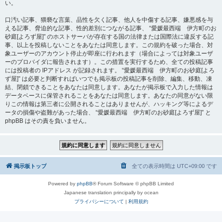
い。
口汚い記事、猥褻な言葉、品性を欠く記事、他人を中傷する記事、嫌悪感を与
える記事、脅迫的な記事、性的差別につながる記事、 “愛媛最西端 伊方町のお
砂庭[よろず屋]” のホストサーバが存在する国の法律または国際法に違反する記
事、以上を投稿しないことをあなたは同意します。この規約を破った場合、対
象ユーザーのアカウント停止が即座に行われます（場合によっては対象ユーザ
ーのプロバイダに報告されます）。この措置を実行するため、全ての投稿記事
には投稿者の IPアドレス が記録されます。 “愛媛最西端 伊方町のお砂庭[よろ
ず屋]” は必要と判断すればいつでも掲示板の投稿記事を削除、編集、移動、凍
結、閉鎖できることをあなたは同意します。あなたが掲示板で入力した情報は
データベースに保管されることをあなたは同意します。あなたの同意がない限
りこの情報は第三者に公開されることはありませんが、ハッキング等によるデ
ータの損傷や盗難があった場合、 “愛媛最西端 伊方町のお砂庭[よろず屋]” と
phpBB はその責を負いません。
掲示板トップ
全ての表示時間は
UTC+09:00
です
Powered by
phpBB
® Forum Software © phpBB Limited
Japanese translation principally by ocean
プライバシーについて
|
利用規約