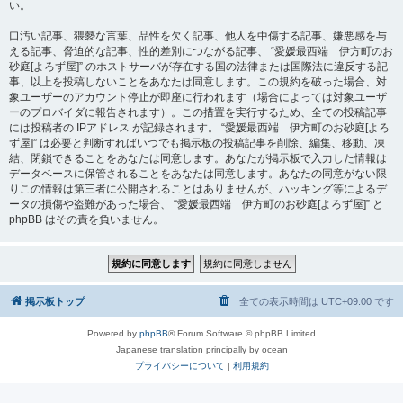
い。
口汚い記事、猥褻な言葉、品性を欠く記事、他人を中傷する記事、嫌悪感を与
える記事、脅迫的な記事、性的差別につながる記事、 “愛媛最西端 伊方町のお
砂庭[よろず屋]” のホストサーバが存在する国の法律または国際法に違反する記
事、以上を投稿しないことをあなたは同意します。この規約を破った場合、対
象ユーザーのアカウント停止が即座に行われます（場合によっては対象ユーザ
ーのプロバイダに報告されます）。この措置を実行するため、全ての投稿記事
には投稿者の IPアドレス が記録されます。 “愛媛最西端 伊方町のお砂庭[よろ
ず屋]” は必要と判断すればいつでも掲示板の投稿記事を削除、編集、移動、凍
結、閉鎖できることをあなたは同意します。あなたが掲示板で入力した情報は
データベースに保管されることをあなたは同意します。あなたの同意がない限
りこの情報は第三者に公開されることはありませんが、ハッキング等によるデ
ータの損傷や盗難があった場合、 “愛媛最西端 伊方町のお砂庭[よろず屋]” と
phpBB はその責を負いません。
掲示板トップ
全ての表示時間は
UTC+09:00
です
Powered by
phpBB
® Forum Software © phpBB Limited
Japanese translation principally by ocean
プライバシーについて
|
利用規約