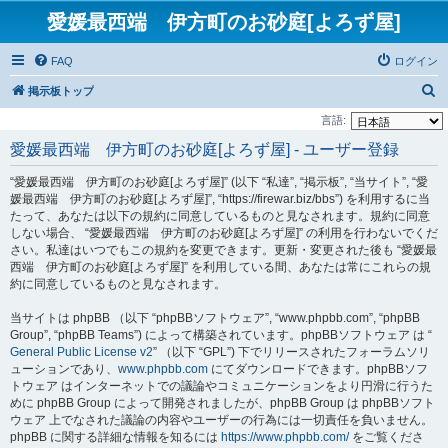
愛媛最西端 伊方町のお砂庭[よろず屋]
FAQ
ログイン
検
掲示板トップ
索
言語:
愛媛最西端 伊方町のお砂庭[よろず屋] - ユーザー登録
“愛媛最西端 伊方町のお砂庭[よろず屋]” (以下 “私達”, “掲示板”, “当サイト”, “愛
媛最西端 伊方町のお砂庭[よろず屋]”, “https://firewar.biz/bbs”) を利用するに当
たって、あなたは以下の規約に同意しているものと見なされます。規約に同意
しない場合、 “愛媛最西端 伊方町のお砂庭[よろず屋]” の利用を行わないでくだ
さい。私達はいつでもこの規約を変更できます。更新・変更された後も “愛媛最
西端 伊方町のお砂庭[よろず屋]” を利用している間、あなたは常にこれらの規
約に同意しているものと見なされます。
当サイトは phpBB （以下 “phpBBソフトウェア”, “www.phpbb.com”, “phpBB
Group”, “phpBB Teams”) によって構築されています。phpBBソフトウェア は “
General Public License v2
” （以下 “GPL”) 下でリリースされたフォーラムソリ
ューションであり、
www.phpbb.com
にてダウンロードできます。phpBBソフ
トウェア はインターネットでの議論やコミュニケーションをより円滑に行うた
めに phpBB Group によって開発されましたが、phpBB Group は phpBBソフト
ウェア 上でなされた議論の内容やユーザーの行為には一切責任を負いません。
phpBB に関する詳細な情報を知るには
https://www.phpbb.com/
をご覧くださ