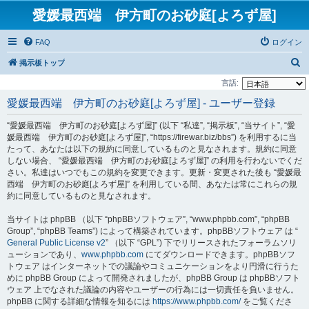
愛媛最西端 伊方町のお砂庭[よろず屋]
FAQ
ログイン
検
掲示板トップ
索
言語:
愛媛最西端 伊方町のお砂庭[よろず屋] - ユーザー登録
“愛媛最西端 伊方町のお砂庭[よろず屋]” (以下 “私達”, “掲示板”, “当サイト”, “愛
媛最西端 伊方町のお砂庭[よろず屋]”, “https://firewar.biz/bbs”) を利用するに当
たって、あなたは以下の規約に同意しているものと見なされます。規約に同意
しない場合、 “愛媛最西端 伊方町のお砂庭[よろず屋]” の利用を行わないでくだ
さい。私達はいつでもこの規約を変更できます。更新・変更された後も “愛媛最
西端 伊方町のお砂庭[よろず屋]” を利用している間、あなたは常にこれらの規
約に同意しているものと見なされます。
当サイトは phpBB （以下 “phpBBソフトウェア”, “www.phpbb.com”, “phpBB
Group”, “phpBB Teams”) によって構築されています。phpBBソフトウェア は “
General Public License v2
” （以下 “GPL”) 下でリリースされたフォーラムソリ
ューションであり、
www.phpbb.com
にてダウンロードできます。phpBBソフ
トウェア はインターネットでの議論やコミュニケーションをより円滑に行うた
めに phpBB Group によって開発されましたが、phpBB Group は phpBBソフト
ウェア 上でなされた議論の内容やユーザーの行為には一切責任を負いません。
phpBB に関する詳細な情報を知るには
https://www.phpbb.com/
をご覧くださ