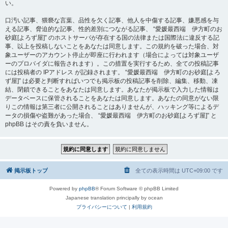
い。
口汚い記事、猥褻な言葉、品性を欠く記事、他人を中傷する記事、嫌悪感を与
える記事、脅迫的な記事、性的差別につながる記事、 “愛媛最西端 伊方町のお
砂庭[よろず屋]” のホストサーバが存在する国の法律または国際法に違反する記
事、以上を投稿しないことをあなたは同意します。この規約を破った場合、対
象ユーザーのアカウント停止が即座に行われます（場合によっては対象ユーザ
ーのプロバイダに報告されます）。この措置を実行するため、全ての投稿記事
には投稿者の IPアドレス が記録されます。 “愛媛最西端 伊方町のお砂庭[よろ
ず屋]” は必要と判断すればいつでも掲示板の投稿記事を削除、編集、移動、凍
結、閉鎖できることをあなたは同意します。あなたが掲示板で入力した情報は
データベースに保管されることをあなたは同意します。あなたの同意がない限
りこの情報は第三者に公開されることはありませんが、ハッキング等によるデ
ータの損傷や盗難があった場合、 “愛媛最西端 伊方町のお砂庭[よろず屋]” と
phpBB はその責を負いません。
掲示板トップ
全ての表示時間は
UTC+09:00
です
Powered by
phpBB
® Forum Software © phpBB Limited
Japanese translation principally by ocean
プライバシーについて
|
利用規約