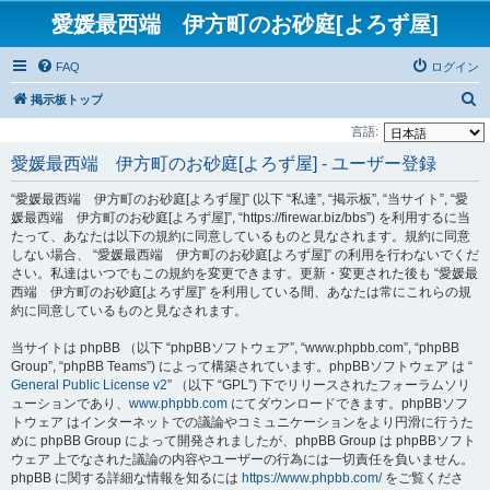
愛媛最西端 伊方町のお砂庭[よろず屋]
FAQ
ログイン
検
掲示板トップ
索
言語:
愛媛最西端 伊方町のお砂庭[よろず屋] - ユーザー登録
“愛媛最西端 伊方町のお砂庭[よろず屋]” (以下 “私達”, “掲示板”, “当サイト”, “愛
媛最西端 伊方町のお砂庭[よろず屋]”, “https://firewar.biz/bbs”) を利用するに当
たって、あなたは以下の規約に同意しているものと見なされます。規約に同意
しない場合、 “愛媛最西端 伊方町のお砂庭[よろず屋]” の利用を行わないでくだ
さい。私達はいつでもこの規約を変更できます。更新・変更された後も “愛媛最
西端 伊方町のお砂庭[よろず屋]” を利用している間、あなたは常にこれらの規
約に同意しているものと見なされます。
当サイトは phpBB （以下 “phpBBソフトウェア”, “www.phpbb.com”, “phpBB
Group”, “phpBB Teams”) によって構築されています。phpBBソフトウェア は “
General Public License v2
” （以下 “GPL”) 下でリリースされたフォーラムソリ
ューションであり、
www.phpbb.com
にてダウンロードできます。phpBBソフ
トウェア はインターネットでの議論やコミュニケーションをより円滑に行うた
めに phpBB Group によって開発されましたが、phpBB Group は phpBBソフト
ウェア 上でなされた議論の内容やユーザーの行為には一切責任を負いません。
phpBB に関する詳細な情報を知るには
https://www.phpbb.com/
をご覧くださ