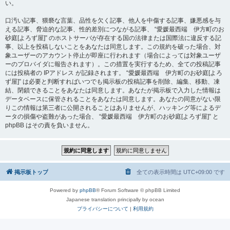
い。
口汚い記事、猥褻な言葉、品性を欠く記事、他人を中傷する記事、嫌悪感を与
える記事、脅迫的な記事、性的差別につながる記事、 “愛媛最西端 伊方町のお
砂庭[よろず屋]” のホストサーバが存在する国の法律または国際法に違反する記
事、以上を投稿しないことをあなたは同意します。この規約を破った場合、対
象ユーザーのアカウント停止が即座に行われます（場合によっては対象ユーザ
ーのプロバイダに報告されます）。この措置を実行するため、全ての投稿記事
には投稿者の IPアドレス が記録されます。 “愛媛最西端 伊方町のお砂庭[よろ
ず屋]” は必要と判断すればいつでも掲示板の投稿記事を削除、編集、移動、凍
結、閉鎖できることをあなたは同意します。あなたが掲示板で入力した情報は
データベースに保管されることをあなたは同意します。あなたの同意がない限
りこの情報は第三者に公開されることはありませんが、ハッキング等によるデ
ータの損傷や盗難があった場合、 “愛媛最西端 伊方町のお砂庭[よろず屋]” と
phpBB はその責を負いません。
掲示板トップ
全ての表示時間は
UTC+09:00
です
Powered by
phpBB
® Forum Software © phpBB Limited
Japanese translation principally by ocean
プライバシーについて
|
利用規約