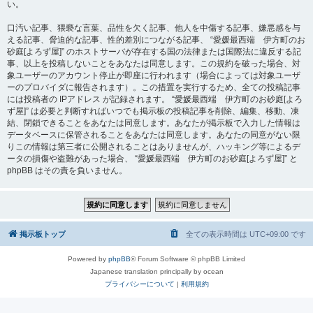
い。
口汚い記事、猥褻な言葉、品性を欠く記事、他人を中傷する記事、嫌悪感を与
える記事、脅迫的な記事、性的差別につながる記事、 “愛媛最西端 伊方町のお
砂庭[よろず屋]” のホストサーバが存在する国の法律または国際法に違反する記
事、以上を投稿しないことをあなたは同意します。この規約を破った場合、対
象ユーザーのアカウント停止が即座に行われます（場合によっては対象ユーザ
ーのプロバイダに報告されます）。この措置を実行するため、全ての投稿記事
には投稿者の IPアドレス が記録されます。 “愛媛最西端 伊方町のお砂庭[よろ
ず屋]” は必要と判断すればいつでも掲示板の投稿記事を削除、編集、移動、凍
結、閉鎖できることをあなたは同意します。あなたが掲示板で入力した情報は
データベースに保管されることをあなたは同意します。あなたの同意がない限
りこの情報は第三者に公開されることはありませんが、ハッキング等によるデ
ータの損傷や盗難があった場合、 “愛媛最西端 伊方町のお砂庭[よろず屋]” と
phpBB はその責を負いません。
掲示板トップ
全ての表示時間は
UTC+09:00
です
Powered by
phpBB
® Forum Software © phpBB Limited
Japanese translation principally by ocean
プライバシーについて
|
利用規約