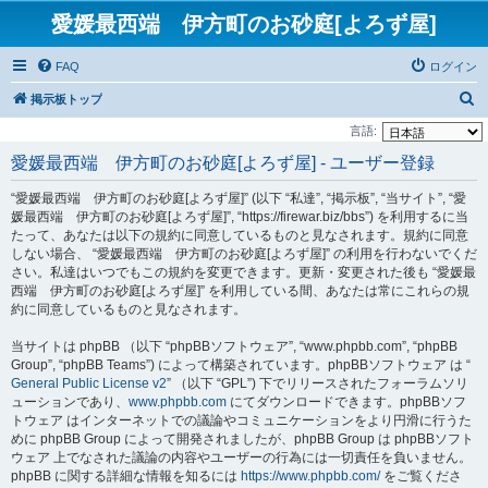
愛媛最西端 伊方町のお砂庭[よろず屋]
FAQ
ログイン
検
掲示板トップ
索
言語:
愛媛最西端 伊方町のお砂庭[よろず屋] - ユーザー登録
“愛媛最西端 伊方町のお砂庭[よろず屋]” (以下 “私達”, “掲示板”, “当サイト”, “愛
媛最西端 伊方町のお砂庭[よろず屋]”, “https://firewar.biz/bbs”) を利用するに当
たって、あなたは以下の規約に同意しているものと見なされます。規約に同意
しない場合、 “愛媛最西端 伊方町のお砂庭[よろず屋]” の利用を行わないでくだ
さい。私達はいつでもこの規約を変更できます。更新・変更された後も “愛媛最
西端 伊方町のお砂庭[よろず屋]” を利用している間、あなたは常にこれらの規
約に同意しているものと見なされます。
当サイトは phpBB （以下 “phpBBソフトウェア”, “www.phpbb.com”, “phpBB
Group”, “phpBB Teams”) によって構築されています。phpBBソフトウェア は “
General Public License v2
” （以下 “GPL”) 下でリリースされたフォーラムソリ
ューションであり、
www.phpbb.com
にてダウンロードできます。phpBBソフ
トウェア はインターネットでの議論やコミュニケーションをより円滑に行うた
めに phpBB Group によって開発されましたが、phpBB Group は phpBBソフト
ウェア 上でなされた議論の内容やユーザーの行為には一切責任を負いません。
phpBB に関する詳細な情報を知るには
https://www.phpbb.com/
をご覧くださ