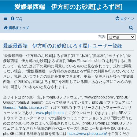
愛媛最西端 伊方町のお砂庭[よろず屋]
FAQ
ログイン
検
掲示板トップ
索
言語:
愛媛最西端 伊方町のお砂庭[よろず屋] - ユーザー登録
“愛媛最西端 伊方町のお砂庭[よろず屋]” (以下 “私達”, “掲示板”, “当サイト”, “愛
媛最西端 伊方町のお砂庭[よろず屋]”, “https://firewar.biz/bbs”) を利用するに当
たって、あなたは以下の規約に同意しているものと見なされます。規約に同意
しない場合、 “愛媛最西端 伊方町のお砂庭[よろず屋]” の利用を行わないでくだ
さい。私達はいつでもこの規約を変更できます。更新・変更された後も “愛媛最
西端 伊方町のお砂庭[よろず屋]” を利用している間、あなたは常にこれらの規
約に同意しているものと見なされます。
当サイトは phpBB （以下 “phpBBソフトウェア”, “www.phpbb.com”, “phpBB
Group”, “phpBB Teams”) によって構築されています。phpBBソフトウェア は “
General Public License v2
” （以下 “GPL”) 下でリリースされたフォーラムソリ
ューションであり、
www.phpbb.com
にてダウンロードできます。phpBBソフ
トウェア はインターネットでの議論やコミュニケーションをより円滑に行うた
めに phpBB Group によって開発されましたが、phpBB Group は phpBBソフト
ウェア 上でなされた議論の内容やユーザーの行為には一切責任を負いません。
phpBB に関する詳細な情報を知るには
https://www.phpbb.com/
をご覧くださ