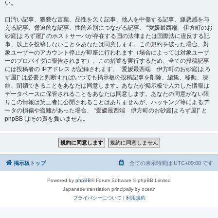
い。
口汚い記事、猥褻な言葉、品性を欠く記事、他人を中傷する記事、嫌悪感を与
える記事、脅迫的な記事、性的差別につながる記事、 “愛媛最西端 伊方町のお
砂庭[よろず屋]” のホストサーバが存在する国の法律または国際法に違反する記
事、以上を投稿しないことをあなたは同意します。この規約を破った場合、対
象ユーザーのアカウント停止が即座に行われます（場合によっては対象ユーザ
ーのプロバイダに報告されます）。この措置を実行するため、全ての投稿記事
には投稿者の IPアドレス が記録されます。 “愛媛最西端 伊方町のお砂庭[よろ
ず屋]” は必要と判断すればいつでも掲示板の投稿記事を削除、編集、移動、凍
結、閉鎖できることをあなたは同意します。あなたが掲示板で入力した情報は
データベースに保管されることをあなたは同意します。あなたの同意がない限
りこの情報は第三者に公開されることはありませんが、ハッキング等によるデ
ータの損傷や盗難があった場合、 “愛媛最西端 伊方町のお砂庭[よろず屋]” と
phpBB はその責を負いません。
掲示板トップ
全ての表示時間は
UTC+09:00
です
Powered by
phpBB
® Forum Software © phpBB Limited
Japanese translation principally by ocean
プライバシーについて
|
利用規約