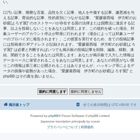
い。
口汚い記事、猥褻な言葉、品性を欠く記事、他人を中傷する記事、嫌悪感を与
える記事、脅迫的な記事、性的差別につながる記事、 “愛媛最西端 伊方町のお
砂庭[よろず屋]” のホストサーバが存在する国の法律または国際法に違反する記
事、以上を投稿しないことをあなたは同意します。この規約を破った場合、対
象ユーザーのアカウント停止が即座に行われます（場合によっては対象ユーザ
ーのプロバイダに報告されます）。この措置を実行するため、全ての投稿記事
には投稿者の IPアドレス が記録されます。 “愛媛最西端 伊方町のお砂庭[よろ
ず屋]” は必要と判断すればいつでも掲示板の投稿記事を削除、編集、移動、凍
結、閉鎖できることをあなたは同意します。あなたが掲示板で入力した情報は
データベースに保管されることをあなたは同意します。あなたの同意がない限
りこの情報は第三者に公開されることはありませんが、ハッキング等によるデ
ータの損傷や盗難があった場合、 “愛媛最西端 伊方町のお砂庭[よろず屋]” と
phpBB はその責を負いません。
掲示板トップ
全ての表示時間は
UTC+09:00
です
Powered by
phpBB
® Forum Software © phpBB Limited
Japanese translation principally by ocean
プライバシーについて
|
利用規約