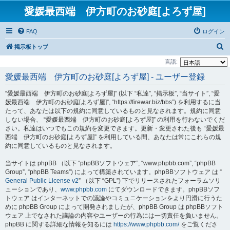
愛媛最西端 伊方町のお砂庭[よろず屋]
FAQ
ログイン
検
掲示板トップ
索
言語:
愛媛最西端 伊方町のお砂庭[よろず屋] - ユーザー登録
“愛媛最西端 伊方町のお砂庭[よろず屋]” (以下 “私達”, “掲示板”, “当サイト”, “愛
媛最西端 伊方町のお砂庭[よろず屋]”, “https://firewar.biz/bbs”) を利用するに当
たって、あなたは以下の規約に同意しているものと見なされます。規約に同意
しない場合、 “愛媛最西端 伊方町のお砂庭[よろず屋]” の利用を行わないでくだ
さい。私達はいつでもこの規約を変更できます。更新・変更された後も “愛媛最
西端 伊方町のお砂庭[よろず屋]” を利用している間、あなたは常にこれらの規
約に同意しているものと見なされます。
当サイトは phpBB （以下 “phpBBソフトウェア”, “www.phpbb.com”, “phpBB
Group”, “phpBB Teams”) によって構築されています。phpBBソフトウェア は “
General Public License v2
” （以下 “GPL”) 下でリリースされたフォーラムソリ
ューションであり、
www.phpbb.com
にてダウンロードできます。phpBBソフ
トウェア はインターネットでの議論やコミュニケーションをより円滑に行うた
めに phpBB Group によって開発されましたが、phpBB Group は phpBBソフト
ウェア 上でなされた議論の内容やユーザーの行為には一切責任を負いません。
phpBB に関する詳細な情報を知るには
https://www.phpbb.com/
をご覧くださ