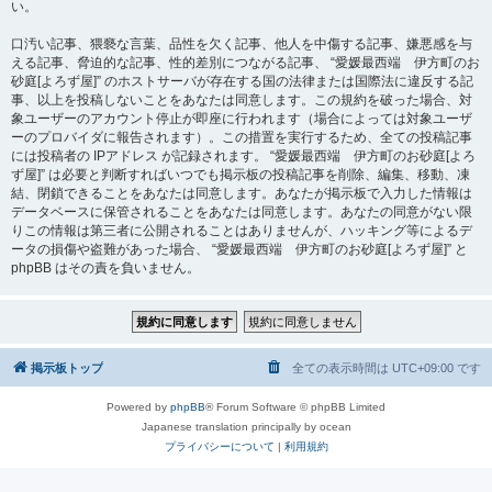
い。
口汚い記事、猥褻な言葉、品性を欠く記事、他人を中傷する記事、嫌悪感を与
える記事、脅迫的な記事、性的差別につながる記事、 “愛媛最西端 伊方町のお
砂庭[よろず屋]” のホストサーバが存在する国の法律または国際法に違反する記
事、以上を投稿しないことをあなたは同意します。この規約を破った場合、対
象ユーザーのアカウント停止が即座に行われます（場合によっては対象ユーザ
ーのプロバイダに報告されます）。この措置を実行するため、全ての投稿記事
には投稿者の IPアドレス が記録されます。 “愛媛最西端 伊方町のお砂庭[よろ
ず屋]” は必要と判断すればいつでも掲示板の投稿記事を削除、編集、移動、凍
結、閉鎖できることをあなたは同意します。あなたが掲示板で入力した情報は
データベースに保管されることをあなたは同意します。あなたの同意がない限
りこの情報は第三者に公開されることはありませんが、ハッキング等によるデ
ータの損傷や盗難があった場合、 “愛媛最西端 伊方町のお砂庭[よろず屋]” と
phpBB はその責を負いません。
掲示板トップ
全ての表示時間は
UTC+09:00
です
Powered by
phpBB
® Forum Software © phpBB Limited
Japanese translation principally by ocean
プライバシーについて
|
利用規約