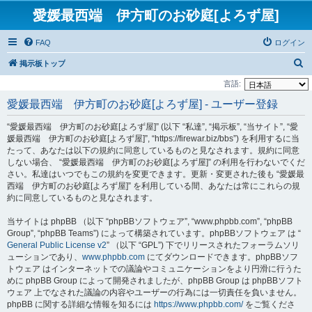
愛媛最西端 伊方町のお砂庭[よろず屋]
FAQ
ログイン
検
掲示板トップ
索
言語:
愛媛最西端 伊方町のお砂庭[よろず屋] - ユーザー登録
“愛媛最西端 伊方町のお砂庭[よろず屋]” (以下 “私達”, “掲示板”, “当サイト”, “愛
媛最西端 伊方町のお砂庭[よろず屋]”, “https://firewar.biz/bbs”) を利用するに当
たって、あなたは以下の規約に同意しているものと見なされます。規約に同意
しない場合、 “愛媛最西端 伊方町のお砂庭[よろず屋]” の利用を行わないでくだ
さい。私達はいつでもこの規約を変更できます。更新・変更された後も “愛媛最
西端 伊方町のお砂庭[よろず屋]” を利用している間、あなたは常にこれらの規
約に同意しているものと見なされます。
当サイトは phpBB （以下 “phpBBソフトウェア”, “www.phpbb.com”, “phpBB
Group”, “phpBB Teams”) によって構築されています。phpBBソフトウェア は “
General Public License v2
” （以下 “GPL”) 下でリリースされたフォーラムソリ
ューションであり、
www.phpbb.com
にてダウンロードできます。phpBBソフ
トウェア はインターネットでの議論やコミュニケーションをより円滑に行うた
めに phpBB Group によって開発されましたが、phpBB Group は phpBBソフト
ウェア 上でなされた議論の内容やユーザーの行為には一切責任を負いません。
phpBB に関する詳細な情報を知るには
https://www.phpbb.com/
をご覧くださ