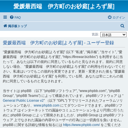
愛媛最西端 伊方町のお砂庭[よろず屋]
FAQ
ログイン
検
掲示板トップ
索
言語:
愛媛最西端 伊方町のお砂庭[よろず屋] - ユーザー登録
“愛媛最西端 伊方町のお砂庭[よろず屋]” (以下 “私達”, “掲示板”, “当サイト”, “愛
媛最西端 伊方町のお砂庭[よろず屋]”, “https://firewar.biz/bbs”) を利用するに当
たって、あなたは以下の規約に同意しているものと見なされます。規約に同意
しない場合、 “愛媛最西端 伊方町のお砂庭[よろず屋]” の利用を行わないでくだ
さい。私達はいつでもこの規約を変更できます。更新・変更された後も “愛媛最
西端 伊方町のお砂庭[よろず屋]” を利用している間、あなたは常にこれらの規
約に同意しているものと見なされます。
当サイトは phpBB （以下 “phpBBソフトウェア”, “www.phpbb.com”, “phpBB
Group”, “phpBB Teams”) によって構築されています。phpBBソフトウェア は “
General Public License v2
” （以下 “GPL”) 下でリリースされたフォーラムソリ
ューションであり、
www.phpbb.com
にてダウンロードできます。phpBBソフ
トウェア はインターネットでの議論やコミュニケーションをより円滑に行うた
めに phpBB Group によって開発されましたが、phpBB Group は phpBBソフト
ウェア 上でなされた議論の内容やユーザーの行為には一切責任を負いません。
phpBB に関する詳細な情報を知るには
https://www.phpbb.com/
をご覧くださ