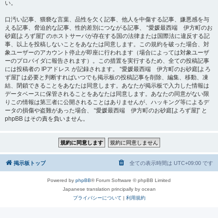
い。
口汚い記事、猥褻な言葉、品性を欠く記事、他人を中傷する記事、嫌悪感を与
える記事、脅迫的な記事、性的差別につながる記事、 “愛媛最西端 伊方町のお
砂庭[よろず屋]” のホストサーバが存在する国の法律または国際法に違反する記
事、以上を投稿しないことをあなたは同意します。この規約を破った場合、対
象ユーザーのアカウント停止が即座に行われます（場合によっては対象ユーザ
ーのプロバイダに報告されます）。この措置を実行するため、全ての投稿記事
には投稿者の IPアドレス が記録されます。 “愛媛最西端 伊方町のお砂庭[よろ
ず屋]” は必要と判断すればいつでも掲示板の投稿記事を削除、編集、移動、凍
結、閉鎖できることをあなたは同意します。あなたが掲示板で入力した情報は
データベースに保管されることをあなたは同意します。あなたの同意がない限
りこの情報は第三者に公開されることはありませんが、ハッキング等によるデ
ータの損傷や盗難があった場合、 “愛媛最西端 伊方町のお砂庭[よろず屋]” と
phpBB はその責を負いません。
掲示板トップ
全ての表示時間は
UTC+09:00
です
Powered by
phpBB
® Forum Software © phpBB Limited
Japanese translation principally by ocean
プライバシーについて
|
利用規約