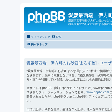
愛媛最西端 伊方町
愛媛県西宇和郡伊方町の遊びなどの
相談や解決のために利用する掲示板
クイックリンク
FAQ
掲示板トップ
愛媛最西端 伊方町のお砂庭[よろず屋] - ユー
“愛媛最西端 伊方町のお砂庭[よろず屋]” (以下 “私達”, “掲示板”,
なされます。規約に同意しない場合、 “愛媛最西端 伊方町のお
ろず屋]” を利用している間、あなたは常にこれらの規約に同
当サイトは phpBB （以下 “phpBBソフトウェア”, “www.phpbb.c
スされたフォーラムソリューションであり、
www.phpbb.com
に
開発されましたが、phpBB Group は phpBBソフトウ
い。
口汚い記事、猥褻な言葉、品性を欠く記事、他人を中傷する記事