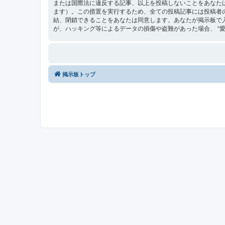
または国際法に違反する記事、以上を投稿しないことをあなた
ます）。この措置を実行するため、全ての投稿記事には投稿者の 
結、閉鎖できることをあなたは同意します。あなたが掲示板で
が、ハッキング等によるデータの損傷や盗難があった場合、 “愛媛最
掲示板トップ