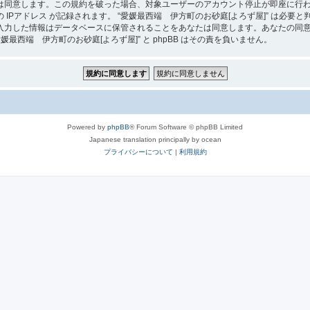
は同意します。この規約を破った場合、対象ユーザーのアカウント停止が即座に行
IPアドレス が記録されます。 “愛媛最西端 伊方町のお砂庭[よろず屋]” は必
入力した情報はデータベースに保管されることをあなたは同意します。あなたの同
西端 伊方町のお砂庭[よろず屋]” と phpBB はその責を負いません。
Powered by
phpBB
® Forum Software © phpBB Limited
Japanese translation principally by ocean
プライバシーについて
|
利用規約