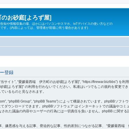
のお砂庭[よろず屋]
告知や情報収集の場、ほかにはパソコンやスマホ、IoTデバイスの使い方などの
です。(内容によっては、管理者が現場に伺う場合があります)
ザー登録
 “当サイト”, “愛媛最西端 伊方町のお砂庭[よろず屋]”, “https://firewar.bi
砂庭[よろず屋]” の利用を行わないでください。私達はいつでもこの規約を変更でき
意しているものと見なされます。
om”, “phpBB Group”, “phpBB Teams”) によって構築されています。phpBBソフトウ
てダウンロードできます。phpBBソフトウェア はインターネットでの議論やコミュニケ
ェア 上でなされた議論の内容やユーザーの行為には一切責任を負いません。phpBB に関
、嫌悪感を与える記事、脅迫的な記事、性的差別につながる記事、 “愛媛最西端 伊