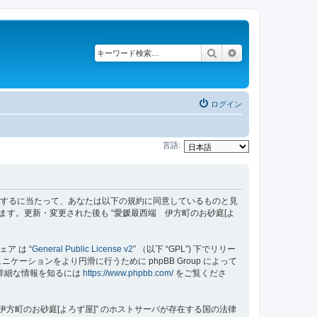
検索
詳細検索
ログイン
言語:
z/bbs”) を利用するに当たって、あなたは以下の規約に同意しているものと見
ます。更新・変更された後も “愛媛最西端 伊方町のお砂庭[よ
ェア は “
General Public License v2
” （以下 “GPL”) 下でリリー
ーションをより円滑に行うために phpBB Group によって
する詳細な情報を知るには
https://www.phpbb.com/
をご覧くださ
方町のお砂庭[よろず屋]” のホストサーバが存在する国の法律