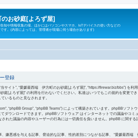
のお砂庭[よろず屋]
告知や情報収集の場、ほかにはパソコンやスマホ、IoTデバイスの使い方などの
です。(内容によっては、管理者が現場に伺う場合があります)
ザー登録
 “当サイト”, “愛媛最西端 伊方町のお砂庭[よろず屋]”, “https://firewar.bi
砂庭[よろず屋]” の利用を行わないでください。私達はいつでもこの規約を変更でき
意しているものと見なされます。
om”, “phpBB Group”, “phpBB Teams”) によって構築されています。phpBBソフトウ
てダウンロードできます。phpBBソフトウェア はインターネットでの議論やコミュニケ
ェア 上でなされた議論の内容やユーザーの行為には一切責任を負いません。phpBB に関
、嫌悪感を与える記事、脅迫的な記事、性的差別につながる記事、 “愛媛最西端 伊