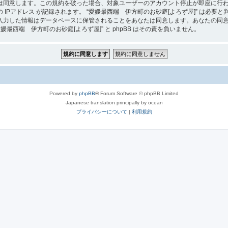
は同意します。この規約を破った場合、対象ユーザーのアカウント停止が即座に行
IPアドレス が記録されます。 “愛媛最西端 伊方町のお砂庭[よろず屋]” は必
入力した情報はデータベースに保管されることをあなたは同意します。あなたの同
西端 伊方町のお砂庭[よろず屋]” と phpBB はその責を負いません。
Powered by
phpBB
® Forum Software © phpBB Limited
Japanese translation principally by ocean
プライバシーについて
|
利用規約