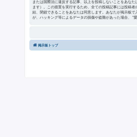
または国際法に違反する記事、以上を投稿しないことをあなた
ます）。この措置を実行するため、全ての投稿記事には投稿者の 
結、閉鎖できることをあなたは同意します。あなたが掲示板で
が、ハッキング等によるデータの損傷や盗難があった場合、 “愛媛最
掲示板トップ