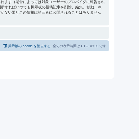
われます（場合によっては対象ユーザーのプロバイダに報告され
要と判断すればいつでも掲示板の投稿記事を削除、編集、移動、凍
意がない限りこの情報は第三者に公開されることはありません
掲示板の cookie を消去する
全ての表示時間は
UTC+09:00
です