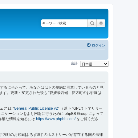
検索
詳細検索
ログイン
言語:
z/bbs”) を利用するに当たって、あなたは以下の規約に同意しているものと見
ます。更新・変更された後も “愛媛最西端 伊方町のお砂庭[よ
ェア は “
General Public License v2
” （以下 “GPL”) 下でリリー
ーションをより円滑に行うために phpBB Group によって
する詳細な情報を知るには
https://www.phpbb.com/
をご覧くださ
方町のお砂庭[よろず屋]” のホストサーバが存在する国の法律