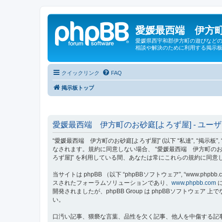
愛媛最西端 伊方町
愛媛県西宇和郡伊方町の遊びなどの
相談や解決のために利用する掲示板
クイックリンク
FAQ
掲示板トップ
愛媛最西端 伊方町のお砂庭[よろず屋] - ユー
“愛媛最西端 伊方町のお砂庭[よろず屋]” (以下 “私達”, “掲示板”,
なされます。規約に同意しない場合、 “愛媛最西端 伊方町のお
ろず屋]” を利用している間、あなたは常にこれらの規約に同
当サイトは phpBB （以下 “phpBBソフトウェア”, “www.phpbb.c
スされたフォーラムソリューションであり、
www.phpbb.com
に
開発されましたが、phpBB Group は phpBBソフトウ
い。
口汚い記事、猥褻な言葉、品性を欠く記事、他人を中傷する記事